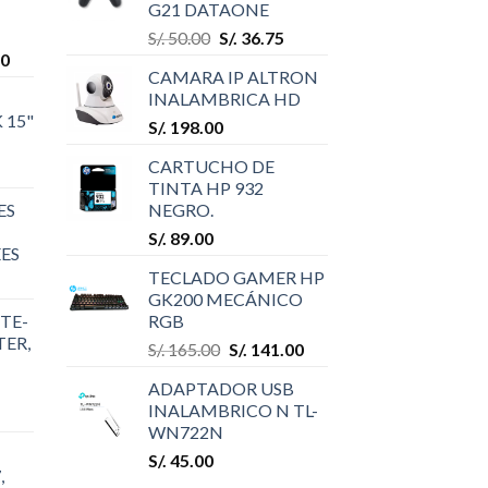
G21 DATAONE
S/.
50.00
S/.
36.75
00
CAMARA IP ALTRON
INALAMBRICA HD
 15"
S/.
198.00
CARTUCHO DE
TINTA HP 932
ES
NEGRO.
S/.
89.00
ES
TECLADO GAMER HP
GK200 MECÁNICO
TE-
RGB
TER,
S/.
165.00
S/.
141.00
ADAPTADOR USB
INALAMBRICO N TL-
WN722N
S/.
45.00
,