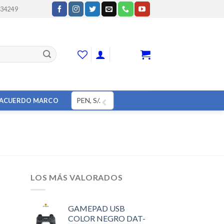
234249
CART
PEN, S/.
ACUERDO MARCO
LOS MÁS VALORADOS
GAMEPAD USB
1
COLOR NEGRO DAT-