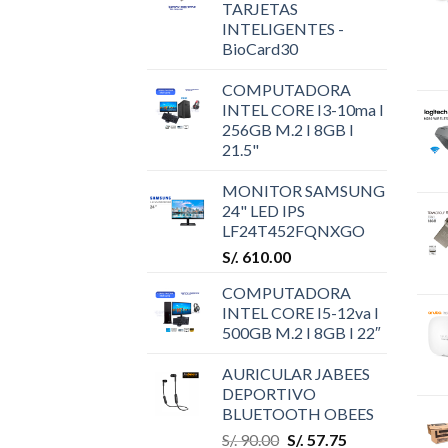
TARJETAS
INTELIGENTES -
BioCard30
COMPUTADORA
INTEL CORE I3-10ma I
256GB M.2 I 8GB I
21.5"
MONITOR SAMSUNG
24" LED IPS
LF24T452FQNXGO
S/.
610.00
COMPUTADORA
INTEL CORE I5-12va I
500GB M.2 I 8GB I 22″
AURICULAR JABEES
DEPORTIVO
BLUETOOTH OBEES
S/.
90.00
S/.
57.75