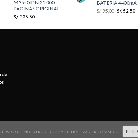
M3550IDN 21.000
BATERIA 4400mA
PAGINAS ORIGINAL
S/.
95.00
S/.
52.50
S/.
325.50
n de
os
PEN, 
SERVICIOS
NOSOTROS
CONTACTENOS
ACUERDO MARCO