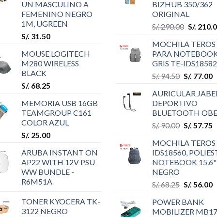
UN MASCULINO A
BIZHUB 350/362
FEMENINO NEGRO
ORIGINAL
1M, UGREEN
S/.
290.00
S/.
210.
S/.
31.50
MOCHILA TEROS
MOUSE LOGITECH
PARA NOTEBOOK
M280 WIRELESS
GRIS TE-IDS18582
BLACK
S/.
94.50
S/.
77.00
S/.
68.25
AURICULAR JABE
MEMORIA USB 16GB
DEPORTIVO
TEAMGROUP C161
BLUETOOTH OBE
COLOR AZUL
S/.
90.00
S/.
57.75
S/.
25.00
MOCHILA TEROS 
ARUBA INSTANT ON
IDS18560, POLIES
AP22 WITH 12V PSU
NOTEBOOK 15.6"
WW BUNDLE -
NEGRO
R6M51A
S/.
68.25
S/.
56.00
TONER KYOCERA TK-
POWER BANK
3122 NEGRO
MOBILIZER MB17