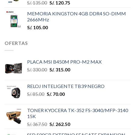
S/.
135.00
S/.
120.75
MEMORIA KINGSTON 4GB DDR4 SO-DIMM
2666MHz
S/.
105.00
OFERTAS
PLACA MSI B450M PRO-M2 MAX
S/.
330.00
S/.
315.00
RELOJ INTELIGENTE TB39 NEGRO
S/.
85.00
S/.
70.00
TONER KYOCERA TK-352 FS-3040/MFP-3140
15K
S/.
367.50
S/.
262.50
SSD 500GB EXTERNO SEAGATE EXPANSION