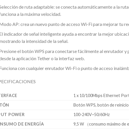
Selección de ruta adaptable: se conecta automáticamente a la ruta
funciona a la máxima velocidad.
Modo AP: crea un nuevo punto de acceso Wi-Fi para mejorar tu re
El indicador de señal inteligente ayuda a encontrar la mejor ubica
mostrando la intensidad de la señal.
Presione el botón WPS para conectarse fácilmente al enrutador y
desde la aplicación Tether o la interfaz web.
Funciona con cualquier enrutador Wi-Fi o punto de acceso inalámb
PECIFICACIONES
TERFACE
1 x 10/100Mbps Ethernet Port
TÓN
Botón WPS, botón de reinicio
PUT POWER
100-240V~50/60Hz
NSUMO DE ENERGÍA
9,5 W （consumo máximo de 