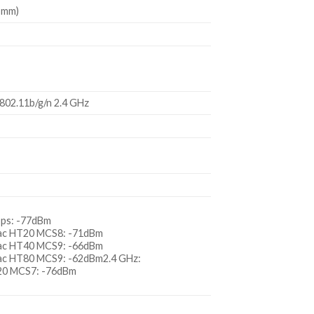
1 mm)
 802.11b/g/n 2.4 GHz
bps: -77dBm
ac HT20 MCS8: -71dBm
ac HT40 MCS9: -66dBm
ac HT80 MCS9: -62dBm2.4 GHz:
20 MCS7: -76dBm