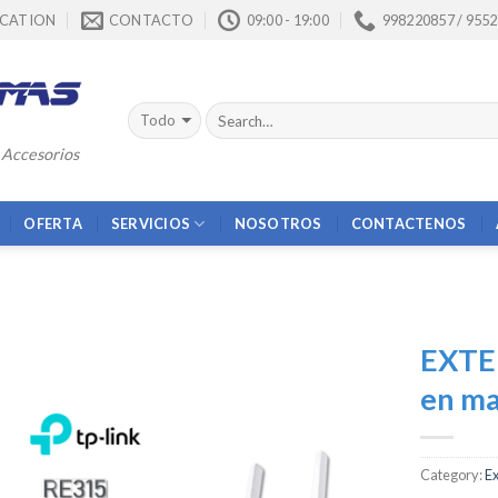
CATION
CONTACTO
09:00 - 19:00
998220857 / 955
 Accesorios
OFERTA
SERVICIOS
NOSOTROS
CONTACTENOS
EXTE
en ma
Añadir
a la
Category:
E
lista de