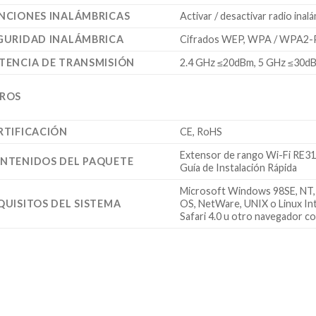
NCIONES INALÁMBRICAS
Activar / desactivar radio inal
GURIDAD INALÁMBRICA
Cifrados WEP, WPA / WPA2-P
TENCIA DE TRANSMISIÓN
2.4 GHz ≤20dBm, 5 GHz ≤30d
ROS
RTIFICACIÓN
CE, RoHS
Extensor de rango Wi-Fi RE3
NTENIDOS DEL PAQUETE
Guía de Instalación Rápida
Microsoft Windows 98SE, NT, 2
QUISITOS DEL SISTEMA
OS, NetWare, UNIX o Linux Int
Safari 4.0 u otro navegador c