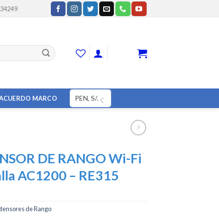
234249
CART
PEN, S/.
ACUERDO MARCO
NSOR DE RANGO Wi-Fi
lla AC1200 – RE315
xtensores de Rango