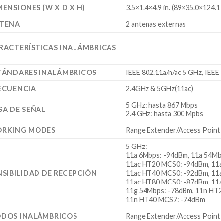
MENSIONES (W X D X H)
3.5×1.4×4.9 in. (89×35.0×124.
TENA
2 antenas externas
RACTERÍSTICAS INALÁMBRICAS
TÁNDARES INALÁMBRICOS
IEEE 802.11a/n/ac 5 GHz, IEEE
ECUENCIA
2.4GHz & 5GHz(11ac)
5 GHz: hasta 867 Mbps
SA DE SEÑAL
2.4 GHz: hasta 300 Mpbs
RKING MODES
Range Extender/Access Point
5 GHz:
11a 6Mbps: -94dBm, 11a 54M
11ac HT20 MCS0: -94dBm, 11
NSIBILIDAD DE RECEPCIÓN
11ac HT40 MCS0: -92dBm, 11
11ac HT80 MCS0: -87dBm, 11
11g 54Mbps: -78dBm, 11n HT
11n HT40 MCS7: -74dBm
DOS INALÁMBRICOS
Range Extender/Access Point