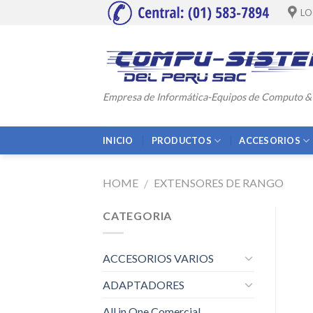
Skip
LO
to
content
Empresa de Informática-Equipos de Computo &
INICIO
PRODUCTOS
ACCESORIOS
HOME
EXTENSORES DE RANGO
/
CATEGORIA
ACCESORIOS VARIOS
ADAPTADORES
All in One Comercial