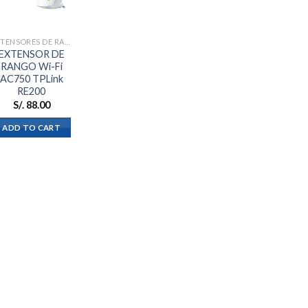
a la
lista de
deseos
EXTENSORES DE RANGO
EXTENSOR DE
RANGO Wi-Fi
AC750 TPLink
RE200
S/.
88.00
ADD TO CART