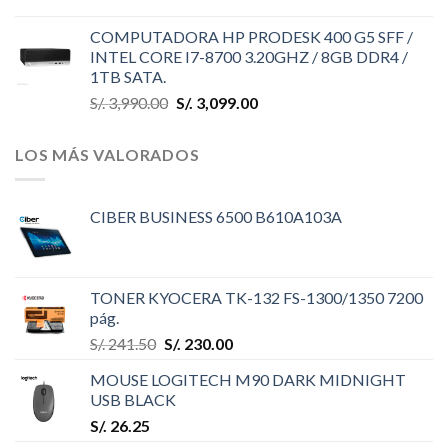
COMPUTADORA HP PRODESK 400 G5 SFF /
INTEL CORE I7-8700 3.20GHZ / 8GB DDR4 /
1TB SATA.
S/.
3,990.00
S/.
3,099.00
LOS MÁS VALORADOS
CIBER BUSINESS 6500 B610A103A
TONER KYOCERA TK-132 FS-1300/1350 7200
pág.
S/.
241.50
S/.
230.00
MOUSE LOGITECH M90 DARK MIDNIGHT
USB BLACK
S/.
26.25