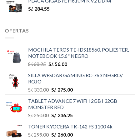
PLACA GIGABYE H610M K V2 DDR4
S/.
284.55
OFERTAS
MOCHILA TEROS TE-IDS18560, POLIESTER,
NOTEBOOK 15.6" NEGRO
S/.
68.25
S/.
56.00
SILLA WESDAR GAMING RC-763 NEGRO/
ROJO
S/.
330.00
S/.
275.00
TABLET ADVANCE 7 WIFI I 2GB I 32GB
MONSTER RED
S/.
250.00
S/.
236.25
TONER KYOCERA TK-142 FS 1100 4k
S/.
299.00
S/.
260.00