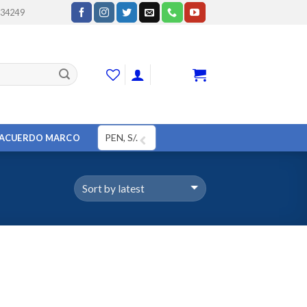
234249
CART
PEN, S/.
ACUERDO MARCO