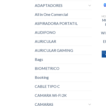
ADAPTADORES
All in One Comercial
MO
M
ASPIRADORA PORTATIL
AUDIFONO
WI
AURICULAR
E
AURICULAR GAMING
Bags
BIOMETRICO
Booking
CABLE TIPO C
CAMARA Wi-Fi 2K
CAMARAS