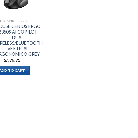
Añadir
a la
lista de
deseos
USE WIRELESS BT
OUSE GENIUS ERGO
8350S AI COPILOT
DUAL
RELESS/BLUETOOTH
VERTICAL
RGONOMICO GREY
S/.
78.75
ADD TO CART