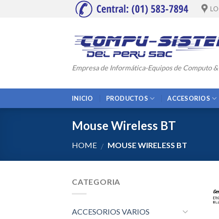
Skip
LO
to
content
Empresa de Informática-Equipos de Computo &
INICIO
PRODUCTOS
ACCESORIOS
Mouse Wireless BT
HOME
MOUSE WIRELESS BT
/
CATEGORIA
ACCESORIOS VARIOS