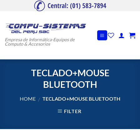
Skip
to
content
Empresa de Informática-Equipos de
Computo & Accesorios
TECLADO+MOUSE
BLUETOOTH
HOME
TECLADO+MOUSE BLUETOOTH
/
FILTER