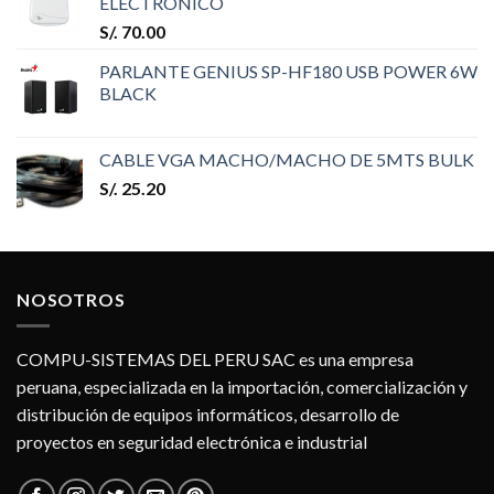
ELECTRÓNICO
S/.
70.00
PARLANTE GENIUS SP-HF180 USB POWER 6W
BLACK
CABLE VGA MACHO/MACHO DE 5MTS BULK
S/.
25.20
NOSOTROS
COMPU-SISTEMAS DEL PERU SAC es una empresa
peruana, especializada en la importación, comercialización y
distribución de equipos informáticos, desarrollo de
proyectos en seguridad electrónica e industrial