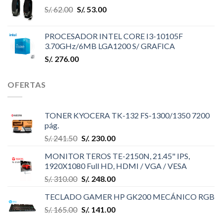
S/.
62.00
S/.
53.00
PROCESADOR INTEL CORE I3-10105F
3.70GHz/6MB LGA1200 S/ GRAFICA
S/.
276.00
OFERTAS
TONER KYOCERA TK-132 FS-1300/1350 7200
pág.
S/.
241.50
S/.
230.00
MONITOR TEROS TE-2150N, 21.45" IPS,
1920X1080 Full HD, HDMI / VGA / VESA
S/.
310.00
S/.
248.00
TECLADO GAMER HP GK200 MECÁNICO RGB
S/.
165.00
S/.
141.00