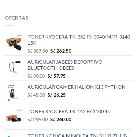
OFERTAS
TONER KYOCERA TK-352 FS-3040/MFP-3140
15K
S/.
367.50
S/.
262.50
AURICULAR JABEES DEPORTIVO
BLUETOOTH OBEES
S/.
90.00
S/.
57.75
AURICULAR GAMER HALION X13 PYTHON
S/.
45.00
S/.
26.25
TONER KYOCERA TK-142 FS 1100 4k
S/.
299.00
S/.
260.00
TONER KONICA MINOLTA TN-311 BIZHUB