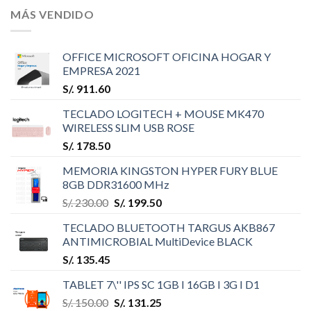
MÁS VENDIDO
OFFICE MICROSOFT OFICINA HOGAR Y
EMPRESA 2021
S/.
911.60
TECLADO LOGITECH + MOUSE MK470
WIRELESS SLIM USB ROSE
S/.
178.50
MEMORIA KINGSTON HYPER FURY BLUE
8GB DDR31600 MHz
S/.
230.00
S/.
199.50
TECLADO BLUETOOTH TARGUS AKB867
ANTIMICROBIAL MultiDevice BLACK
S/.
135.45
TABLET 7\'' IPS SC 1GB I 16GB I 3G I D1
S/.
150.00
S/.
131.25