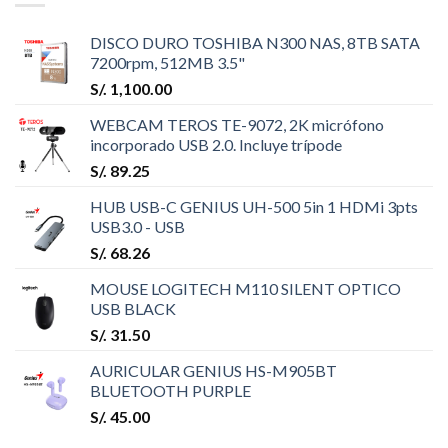
DISCO DURO TOSHIBA N300 NAS, 8TB SATA
7200rpm, 512MB 3.5"
S/.
1,100.00
WEBCAM TEROS TE-9072, 2K micrófono
incorporado USB 2.0. Incluye trípode
S/.
89.25
HUB USB-C GENIUS UH-500 5in 1 HDMi 3pts
USB3.0 - USB
S/.
68.26
MOUSE LOGITECH M110 SILENT OPTICO
USB BLACK
S/.
31.50
AURICULAR GENIUS HS-M905BT
BLUETOOTH PURPLE
S/.
45.00