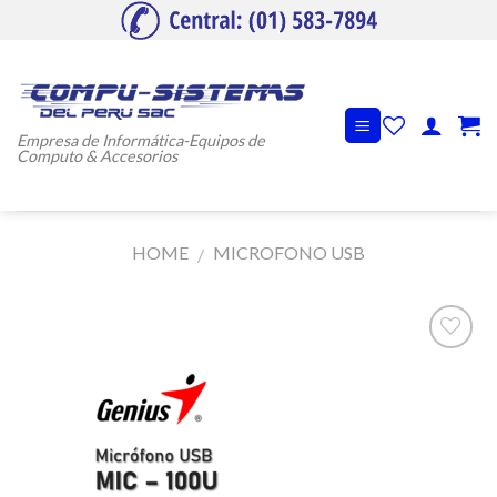
Skip
to
content
Empresa de Informática-Equipos de
Computo & Accesorios
HOME
MICROFONO USB
/
Añadir
a la
lista de
deseos