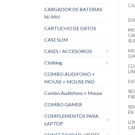
CA
CARGADOR DE BATERIAS
Ni-MH
DI
CARTUCHO DE DATOS
MI
CA
CASE SLIM
RU
CASES / ACCESORIOS
MI
GI
Clothing
CO
LÍ
COMBO AUDIFONO +
MOUSE + MOUSE PAD
ES
RE
Combo Audiófono + Mouse
FR
COMBO GAMER
SE
EN
COMPLEMENTOS PARA
LO
LAPTOP
CA
CONECTIVIDAD / REDES