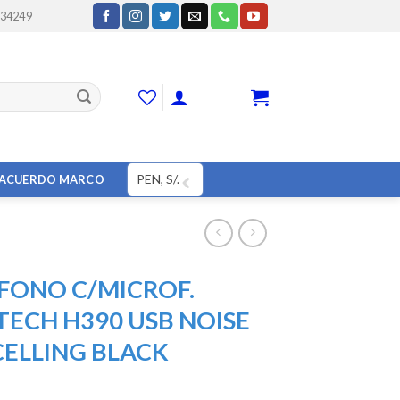
234249
CART
PEN, S/.
ACUERDO MARCO
FONO C/MICROF.
TECH H390 USB NOISE
ELLING BLACK