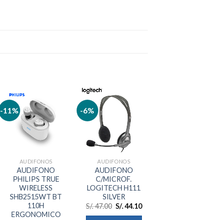
-11%
-6%
Añadir
Añadir
a la
a la
lista de
lista de
deseos
deseos
AUDIFONOS
AUDIFONOS
AUDIFONO
AUDIFONO
PHILIPS TRUE
C/MICROF.
WIRELESS
LOGITECH H111
SHB2515WT BT
SILVER
110H
S/.
47.00
S/.
44.10
ERGONOMICO