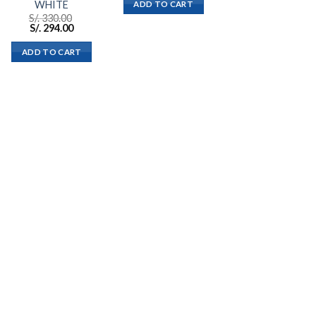
WHITE
ADD TO CART
S/.
330.00
S/.
294.00
ADD TO CART