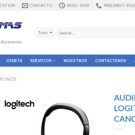
CATION
CONTACTO
09:00 - 19:00
998220857 / 955
 Accesorios
OFERTA
SERVICIOS
NOSOTROS
CONTACTENOS
IFONOS
AUDI
LOGI
CANC
Añadir
a la
lista de