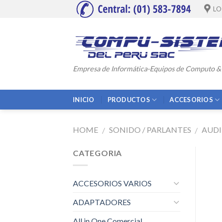
Skip
LO
to
content
Empresa de Informática-Equipos de Computo &
INICIO
PRODUCTOS
ACCESORIOS
HOME
SONIDO / PARLANTES
AUD
/
/
CATEGORIA
ACCESORIOS VARIOS
ADAPTADORES
All in One Comercial