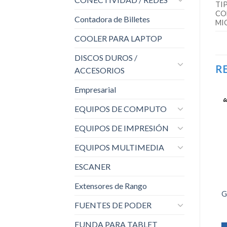
TI
CO
Contadora de Billetes
MI
COOLER PARA LAPTOP
DISCOS DUROS /
R
ACCESORIOS
Empresarial
EQUIPOS DE COMPUTO
EQUIPOS DE IMPRESIÓN
Añadir
a la
EQUIPOS MULTIMEDIA
lista de
deseos
ESCANER
AUDIFONOS
AUDIFONO
C/MICROF.
Extensores de Rango
LOGITECH H390
G
USB NOISE
FUENTES DE PODER
CANCELLING
WHITE
FUNDA PARA TABLET