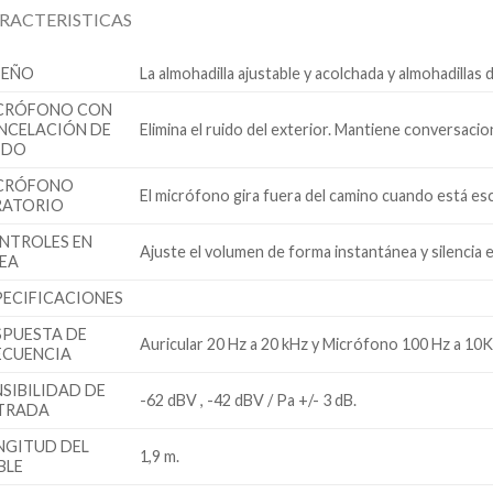
RACTERISTICAS
SEÑO
La almohadilla ajustable y acolchada y almohadillas
CRÓFONO CON
NCELACIÓN DE
Elimina el ruido del exterior. Mantiene conversacio
IDO
CRÓFONO
El micrófono gira fuera del camino cuando está es
RATORIO
NTROLES EN
Ajuste el volumen de forma instantánea y silencia 
NEA
PECIFICACIONES
SPUESTA DE
Auricular 20 Hz a 20 kHz y Micrófono 100 Hz a 10
ECUENCIA
NSIBILIDAD DE
-62 dBV , -42 dBV / Pa +/- 3 dB.
TRADA
NGITUD DEL
1,9 m.
BLE