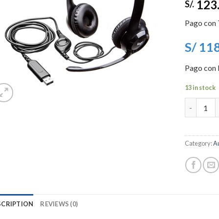
123
deseos
S/.
Pago con T
S/ 11
Pago con E
13 in stock
Quantity
Category:
A
SCRIPTION
REVIEWS (0)