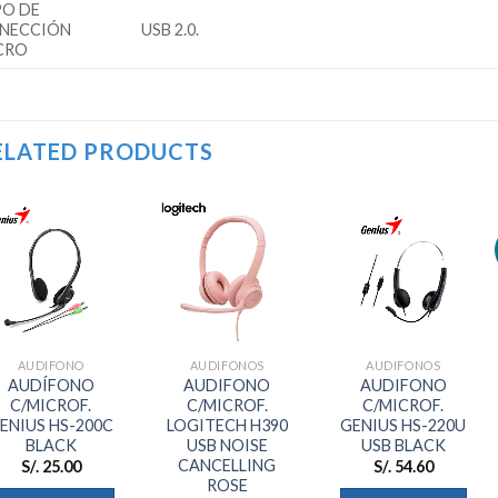
PO DE
NECCIÓN
USB 2.0.
CRO
ELATED PRODUCTS
Añadir
Añadir
Añadir
a la
a la
a la
lista de
lista de
lista de
deseos
deseos
deseos
AUDIFONO
AUDIFONOS
AUDIFONOS
AUDÍFONO
AUDIFONO
AUDIFONO
C/MICROF.
C/MICROF.
C/MICROF.
ENIUS HS-200C
LOGITECH H390
GENIUS HS-220U
BLACK
USB NOISE
USB BLACK
CANCELLING
S/.
25.00
S/.
54.60
ROSE