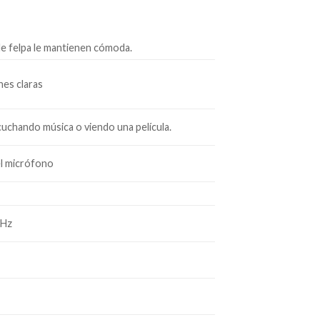
 de felpa le mantienen cómoda.
nes claras
cuchando música o viendo una película.
el micrófono
KHz