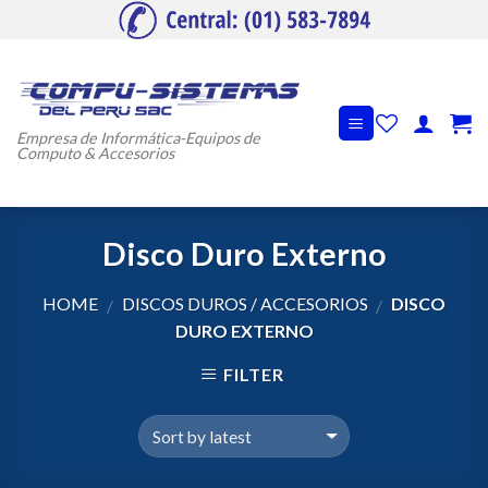
Skip
to
content
Empresa de Informática-Equipos de
Computo & Accesorios
Disco Duro Externo
HOME
DISCOS DUROS / ACCESORIOS
DISCO
/
/
DURO EXTERNO
FILTER