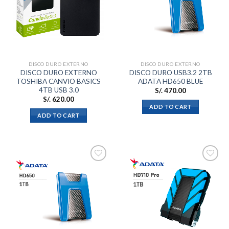
a la
a la
lista de
lista de
deseos
deseos
DISCO DURO EXTERNO
DISCO DURO EXTERNO
DISCO DURO EXTERNO
DISCO DURO USB3.2 2TB
TOSHIBA CANVIO BASICS
ADATA HD650 BLUE
4TB USB 3.0
S/.
470.00
S/.
620.00
ADD TO CART
ADD TO CART
Añadir
Añadir
a la
a la
lista de
lista de
deseos
deseos