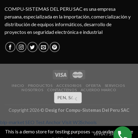
COMPU-SISTEMAS DEL PERU SAC es una empresa
peruana, especializada en la importación, comercialización y
distribución de equipos informáticos, desarrollo de
proyectos en seguridad electrónica e industrial
INICIO
PRODUCTOS
ACCESORIOS
OFERTA
SERVICIOS
NOSOTROS
CONTACTENOS
ACUERDO MARCO
PEN, S/.
Copyright 2026 ©
Desig for
Compu-Sistemas Del Peru SAC
blp-market
SEO Test Anchor
Visit W3Schools
This is a demo store for testing purposes — no orders shall be
WHATSAPP