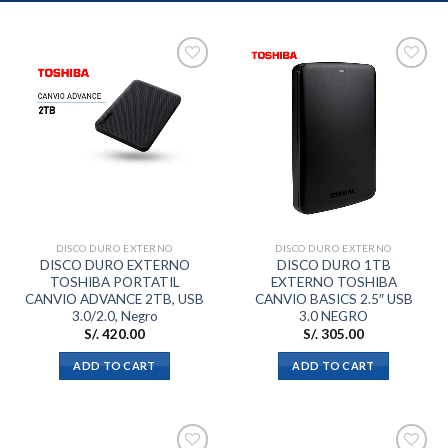
Añadir
Añadir
a la
a la
lista de
lista de
deseos
deseos
DISCO DURO EXTERNO
DISCO DURO EXTERNO
DISCO DURO EXTERNO
DISCO DURO 1TB
TOSHIBA PORTATIL
EXTERNO TOSHIBA
CANVIO ADVANCE 2TB, USB
CANVIO BASICS 2.5″ USB
3.0/2.0, Negro
3.0 NEGRO
S/.
420.00
S/.
305.00
ADD TO CART
ADD TO CART