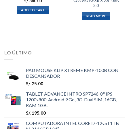
CANVIO BASICS 2.5″ USB
S/.
380.00
3.0
ADD TO CART
READ MORE
LO ÚLTIMO
PAD MOUSE KLIP XTREME KMP-100B CON
DESCANSADOR
S/.
25.00
TABLET ADVANCE INTRO SP7246, 8" IPS
1200x800, Android 9 Go, 3G, Dual SIM, 16GB,
RAM 1GB.
S/.
195.00
COMPUTADORA INTEL CORE I7-12va I 1TB
M.2 I 16GB I 24″