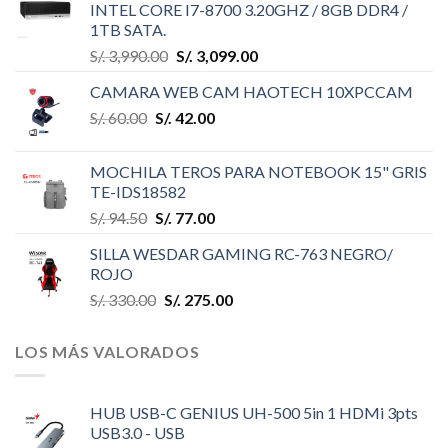
INTEL CORE I7-8700 3.20GHZ / 8GB DDR4 /
1TB SATA.
S/.
3,990.00
S/.
3,099.00
CAMARA WEB CAM HAOTECH 10XPCCAM
S/.
60.00
S/.
42.00
MOCHILA TEROS PARA NOTEBOOK 15" GRIS
TE-IDS18582
S/.
94.50
S/.
77.00
SILLA WESDAR GAMING RC-763 NEGRO/
ROJO
S/.
330.00
S/.
275.00
LOS MÁS VALORADOS
HUB USB-C GENIUS UH-500 5in 1 HDMi 3pts
USB3.0 - USB