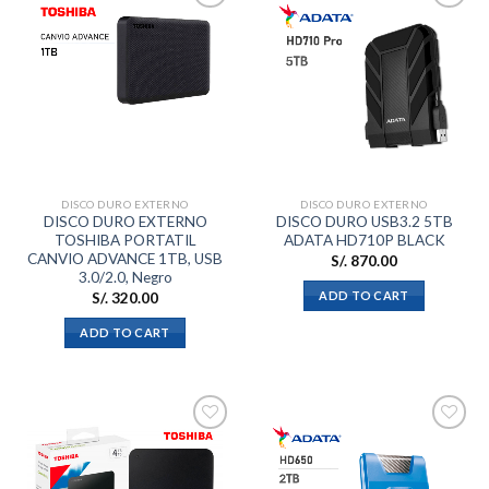
Añadir
Añadir
a la
a la
lista de
lista de
deseos
deseos
DISCO DURO EXTERNO
DISCO DURO EXTERNO
DISCO DURO EXTERNO
DISCO DURO USB3.2 5TB
TOSHIBA PORTATIL
ADATA HD710P BLACK
CANVIO ADVANCE 1TB, USB
S/.
870.00
3.0/2.0, Negro
ADD TO CART
S/.
320.00
ADD TO CART
Añadir
Añadir