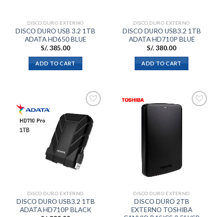
DISCO DURO EXTERNO
DISCO DURO EXTERNO
DISCO DURO USB 3.2 1TB
DISCO DURO USB3.2 1TB
ADATA HD650 BLUE
ADATA HD710P BLUE
S/.
385.00
S/.
380.00
ADD TO CART
ADD TO CART
Añadir
Añadir
a la
a la
lista de
lista de
deseos
deseos
DISCO DURO EXTERNO
DISCO DURO EXTERNO
DISCO DURO USB3.2 1TB
DISCO DURO 2TB
ADATA HD710P BLACK
EXTERNO TOSHIBA