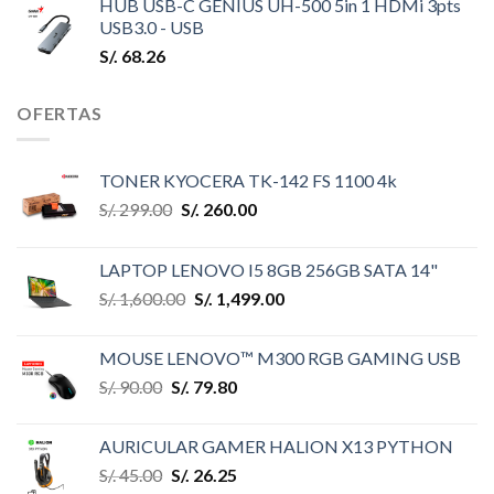
HUB USB-C GENIUS UH-500 5in 1 HDMi 3pts
USB3.0 - USB
S/.
68.26
OFERTAS
TONER KYOCERA TK-142 FS 1100 4k
S/.
299.00
S/.
260.00
LAPTOP LENOVO I5 8GB 256GB SATA 14"
S/.
1,600.00
S/.
1,499.00
MOUSE LENOVO™ M300 RGB GAMING USB
S/.
90.00
S/.
79.80
AURICULAR GAMER HALION X13 PYTHON
S/.
45.00
S/.
26.25