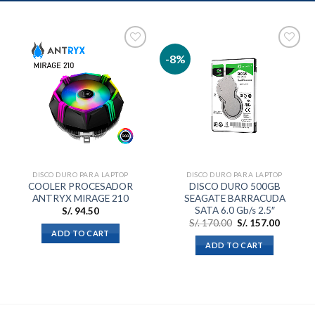
-8%
Añadir
Añadir
a la
a la
lista de
lista de
deseos
deseos
DISCO DURO PARA LAPTOP
DISCO DURO PARA LAPTOP
COOLER PROCESADOR
DISCO DURO 500GB
ANTRYX MIRAGE 210
SEAGATE BARRACUDA
SATA 6.0 Gb/s 2.5″
S/.
94.50
S/.
170.00
S/.
157.00
ADD TO CART
ADD TO CART