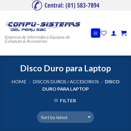
Skip
to
content
Empresa de Informática-Equipos de
Computo & Accesorios
Disco Duro para Laptop
HOME
DISCOS DUROS / ACCESORIOS
DISCO
/
/
DURO PARA LAPTOP
FILTER