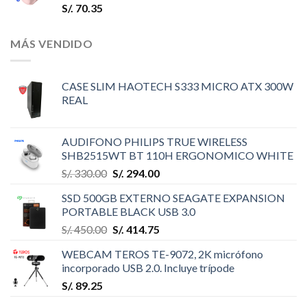
S/.
70.35
MÁS VENDIDO
CASE SLIM HAOTECH S333 MICRO ATX 300W
REAL
AUDIFONO PHILIPS TRUE WIRELESS
SHB2515WT BT 110H ERGONOMICO WHITE
S/.
330.00
S/.
294.00
SSD 500GB EXTERNO SEAGATE EXPANSION
PORTABLE BLACK USB 3.0
S/.
450.00
S/.
414.75
WEBCAM TEROS TE-9072, 2K micrófono
incorporado USB 2.0. Incluye trípode
S/.
89.25