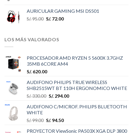
AURICULAR GAMING MSI DS501
S/.
95.00
S/.
72.00
LOS MÁS VALORADOS
PROCESADOR AMD RYZEN 5 5600X 3.7GHZ
35MB 6CORE AM4
S/.
620.00
AUDIFONO PHILIPS TRUE WIRELESS
SHB2515WT BT 110H ERGONOMICO WHITE
S/.
330.00
S/.
294.00
AUDIFONO C/MICROF. PHILIPS BLUETOOTH
WHITE
S/.
99.00
S/.
94.50
PROYECTOR ViewSonic PA503X XGA DLP 3800