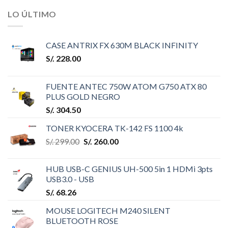
LO ÚLTIMO
CASE ANTRIX FX 630M BLACK INFINITY
S/.
228.00
FUENTE ANTEC 750W ATOM G750 ATX 80
PLUS GOLD NEGRO
S/.
304.50
TONER KYOCERA TK-142 FS 1100 4k
S/.
299.00
S/.
260.00
HUB USB-C GENIUS UH-500 5in 1 HDMi 3pts
USB3.0 - USB
S/.
68.26
MOUSE LOGITECH M240 SILENT
BLUETOOTH ROSE