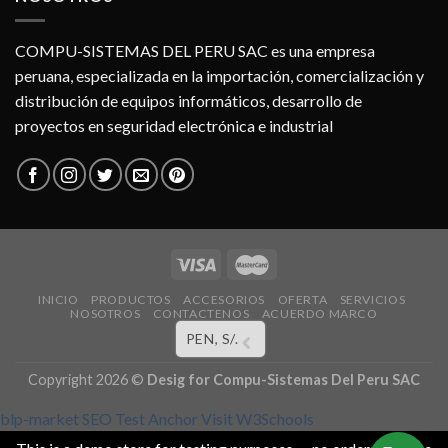
COMPU-SISTEMAS DEL PERU SAC es una empresa
peruana, especializada en la importación, comercialización y
distribución de equipos informáticos, desarrollo de
proyectos en seguridad electrónica e industrial
INICIO
PRODUCTOS
ACCESORIOS
OFERTA
SERVICIOS
NOSOTROS
CONTACTENOS
ACUERDO MARCO
PEN, S/.
Copyright 2026 ©
Desig for
Compu-Sistemas Del Peru SAC
blp-market
SEO Test Anchor
Visit W3Schools