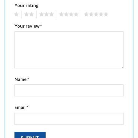
Your rating
1
2
3
4
5
Your review
*
Name
*
Email
*