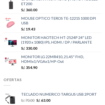
ET200
S/.
360.00
MOUSE OPTICO TEROS TE-1221S 1000 DPI
USB
S/.
19.43
MONITOR HAOTECH HT-2524P 24" LED
(1920 x 1080) IPS, HDMI / DP / PARLANTE
S/.
330.00
MONITOR LG 22MR410, 21.45" FHD,
HDMIx1/VGAx1/HP-Out
S/.
354.90
OFERTAS
TECLADO NUMERICO TARGUS USB 2PORT
S/.
70.00
S/.
63.00