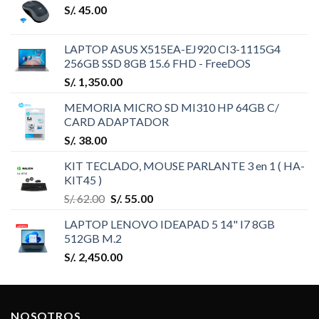
S/.
45.00
LAPTOP ASUS X515EA-EJ920 CI3-1115G4
256GB SSD 8GB 15.6 FHD - FreeDOS
S/.
1,350.00
MEMORIA MICRO SD MI310 HP 64GB C/
CARD ADAPTADOR
S/.
38.00
KIT TECLADO, MOUSE PARLANTE 3 en 1 ( HA-
KIT45 )
S/.
62.00
S/.
55.00
LAPTOP LENOVO IDEAPAD 5 14" I7 8GB
512GB M.2
S/.
2,450.00
NOSOTROS