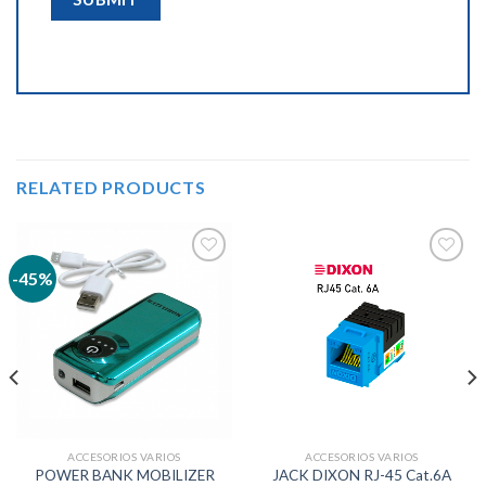
RELATED PRODUCTS
-45%
Añadir
Añadir
a la
a la
lista de
lista de
deseos
deseos
ACCESORIOS VARIOS
ACCESORIOS VARIOS
POWER BANK MOBILIZER
JACK DIXON RJ-45 Cat.6A