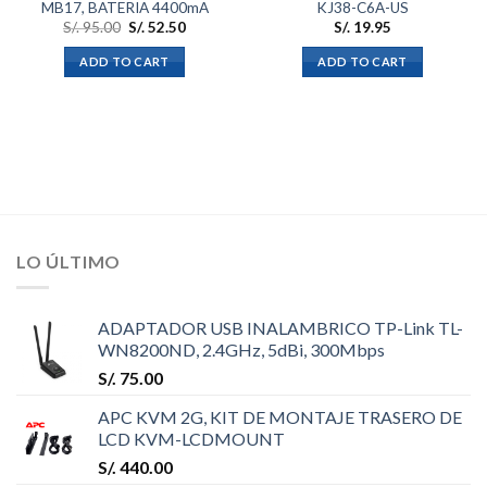
MB17, BATERIA 4400mA
KJ38-C6A-US
S/.
95.00
S/.
52.50
S/.
19.95
ADD TO CART
ADD TO CART
LO ÚLTIMO
ADAPTADOR USB INALAMBRICO TP-Link TL-
WN8200ND, 2.4GHz, 5dBi, 300Mbps
S/.
75.00
APC KVM 2G, KIT DE MONTAJE TRASERO DE
LCD KVM-LCDMOUNT
S/.
440.00