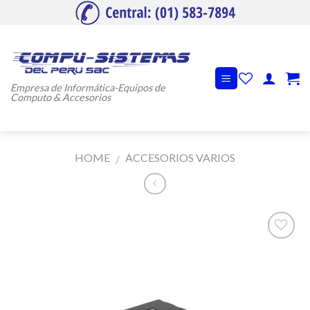
Skip
to
content
Empresa de Informática-Equipos de
Computo & Accesorios
HOME
ACCESORIOS VARIOS
/
Añadir
a la
lista de