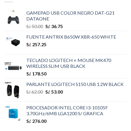
GAMEPAD USB COLOR NEGRO DAT-G21
DATAONE
S/.
50.00
S/.
36.75
FUENTE ANTRIX B650W XBR-650 WHITE
S/.
257.25
TECLADO LOGITECH + MOUSE MK470
WIRELESS SLIM USB BLACK
S/.
178.50
PARLANTE LOGITECH S150 USB 1.2W BLACK
S/.
62.00
S/.
53.00
PROCESADOR INTEL CORE I3-10105F
3.70GHz/6MB LGA1200 S/ GRAFICA
S/.
276.00