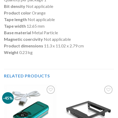
Bit density
Not applicable
Product color
Orange
Tape length
Not applicable
Tape width
12.65 mm
Base material
Metal Particle
Magnetic coercivity
Not applicable
Product dimensions
11.3 x 11.02 x 2.79 cm
Weight
0.23 kg
RELATED PRODUCTS
-45%
Añadir
Añadir
a la
a la
lista de
lista de
deseos
deseos