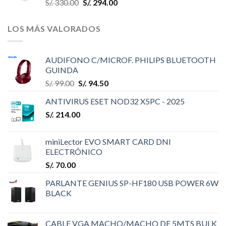
S/.
330.00
S/.
294.00
LOS MÁS VALORADOS
AUDIFONO C/MICROF. PHILIPS BLUETOOTH
GUINDA
S/.
99.00
S/.
94.50
ANTIVIRUS ESET NOD32 X5PC - 2025
S/.
214.00
miniLector EVO SMART CARD DNI
ELECTRÓNICO
S/.
70.00
PARLANTE GENIUS SP-HF180 USB POWER 6W
BLACK
CABLE VGA MACHO/MACHO DE 5MTS BULK