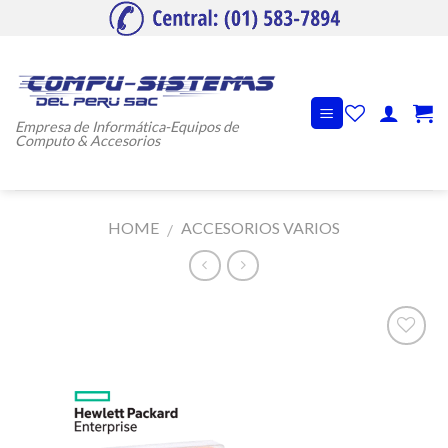
Skip
to
content
Empresa de Informática-Equipos de
Computo & Accesorios
HOME
ACCESORIOS VARIOS
/
Añadir
a la
lista de