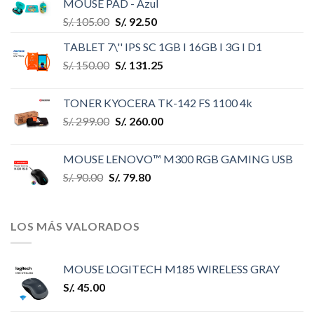
MOUSE PAD - Azul
S/.
105.00
S/.
92.50
TABLET 7\'' IPS SC 1GB I 16GB I 3G I D1
S/.
150.00
S/.
131.25
TONER KYOCERA TK-142 FS 1100 4k
S/.
299.00
S/.
260.00
MOUSE LENOVO™ M300 RGB GAMING USB
S/.
90.00
S/.
79.80
LOS MÁS VALORADOS
MOUSE LOGITECH M185 WIRELESS GRAY
S/.
45.00