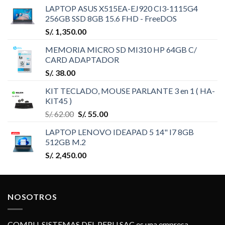
LAPTOP ASUS X515EA-EJ920 CI3-1115G4
256GB SSD 8GB 15.6 FHD - FreeDOS
S/.
1,350.00
MEMORIA MICRO SD MI310 HP 64GB C/
CARD ADAPTADOR
S/.
38.00
KIT TECLADO, MOUSE PARLANTE 3 en 1 ( HA-
KIT45 )
S/.
62.00
S/.
55.00
LAPTOP LENOVO IDEAPAD 5 14" I7 8GB
512GB M.2
S/.
2,450.00
NOSOTROS
COMPU-SISTEMAS DEL PERU SAC es una empresa