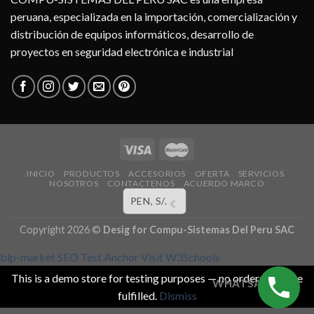
peruana, especializada en la importación, comercialización y
distribución de equipos informáticos, desarrollo de
proyectos en seguridad electrónica e industrial
INICIO
PRODUCTOS
ACCESORIOS
OFERTA
SERVICIOS
NOSOTROS
CONTACTENOS
ACUERDO MARCO
PEN, S/.
Copyright 2026 ©
Desig for
Compu-Sistemas Del Peru SAC
blp-market
SEO Test Anchor
Visit W3Schools
This is a demo store for testing purposes — no orders shall be
WHATSAPP
fulfilled.
Dismiss