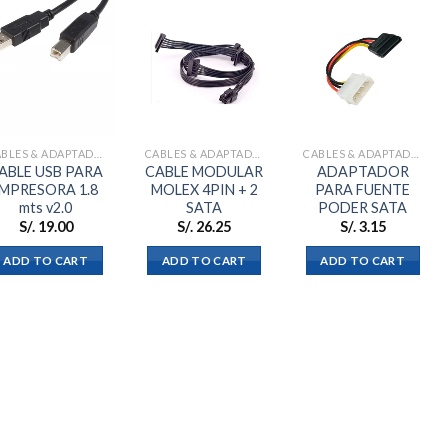
Añadir
Añadir
Añadir
a la
a la
a la
lista de
lista de
lista de
deseos
deseos
deseos
CABLES & ADAPTADORES
CABLES & ADAPTADORES
CABLES & ADAPTADORES
ABLE USB PARA
CABLE MODULAR
ADAPTADOR
IMPRESORA 1.8
MOLEX 4PIN + 2
PARA FUENTE
mts v2.0
SATA
PODER SATA
S/.
19.00
S/.
26.25
S/.
3.15
ADD TO CART
ADD TO CART
ADD TO CART