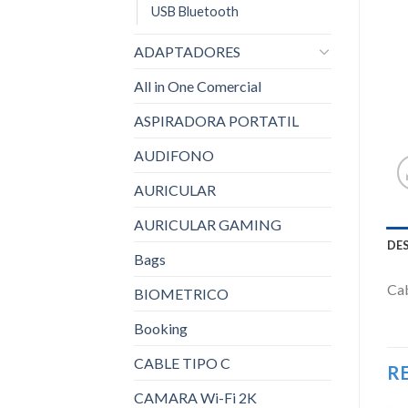
USB Bluetooth
ADAPTADORES
All in One Comercial
ASPIRADORA PORTATIL
AUDIFONO
AURICULAR
AURICULAR GAMING
DE
Bags
Cab
BIOMETRICO
Booking
CABLE TIPO C
R
CAMARA Wi-Fi 2K