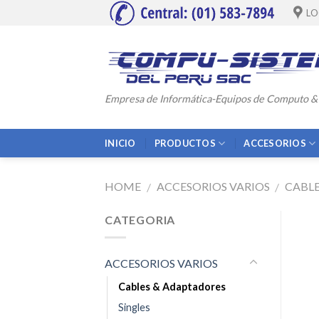
Skip
LO
to
content
Empresa de Informática-Equipos de Computo &
INICIO
PRODUCTOS
ACCESORIOS
HOME
ACCESORIOS VARIOS
CABL
/
/
CATEGORIA
ACCESORIOS VARIOS
Cables & Adaptadores
Singles