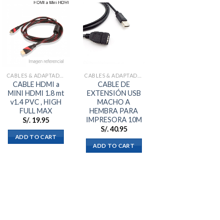
Añadir
Añadir
a la
a la
lista de
lista de
deseos
deseos
CABLES & ADAPTADORES
CABLES & ADAPTADORES
CABLE HDMI a
CABLE DE
MINI HDMI 1.8 mt
EXTENSIÓN USB
v1.4 PVC , HIGH
MACHO A
FULL MAX
HEMBRA PARA
IMPRESORA 10M
S/.
19.95
S/.
40.95
ADD TO CART
ADD TO CART