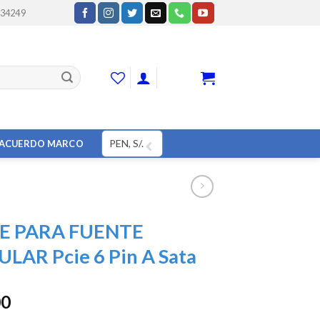
234249
CART
PEN, S/.
ACUERDO MARCO
E PARA FUENTE
AR Pcie 6 Pin A Sata
00