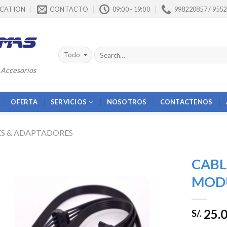
CATION
CONTACTO
09:00 - 19:00
998220857 / 955
 Accesorios
OFERTA
SERVICIOS
NOSOTROS
CONTACTENOS
ES & ADAPTADORES
CABL
MODUL
Añadir
25.
a la
S/.
lista de