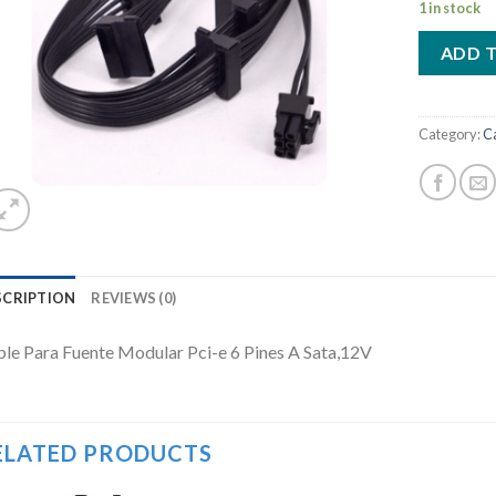
deseos
1 in stock
ADD 
Category:
C
SCRIPTION
REVIEWS (0)
le Para Fuente Modular Pci-e 6 Pines A Sata,12V
ELATED PRODUCTS