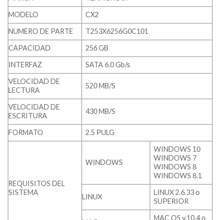
MODELO
CX2
NUMERO DE PARTE
T253X6256G0C101
CAPACIDAD
256 GB
INTERFAZ
SATA 6.0 Gb/s
VELOCIDAD DE
520 MB/S
LECTURA
VELOCIDAD DE
430 MB/S
ESCRITURA
FORMATO
2.5 PULG
WINDOWS 10
WINDOWS 7
WINDOWS
WINDOWS 8
WINDOWS 8.1
REQUISITOS DEL
SISTEMA
LINUX 2.6.33 o
LINUX
SUPERIOR
MAC OS v.10.4 o