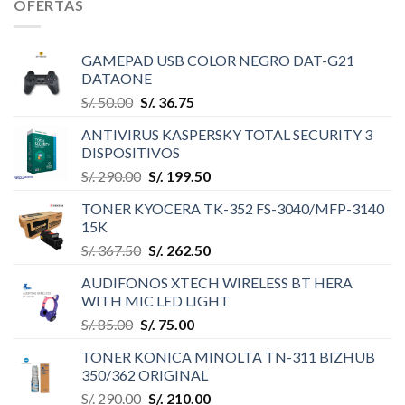
OFERTAS
GAMEPAD USB COLOR NEGRO DAT-G21
DATAONE
S/.
50.00
S/.
36.75
ANTIVIRUS KASPERSKY TOTAL SECURITY 3
DISPOSITIVOS
S/.
290.00
S/.
199.50
TONER KYOCERA TK-352 FS-3040/MFP-3140
15K
S/.
367.50
S/.
262.50
AUDIFONOS XTECH WIRELESS BT HERA
WITH MIC LED LIGHT
S/.
85.00
S/.
75.00
TONER KONICA MINOLTA TN-311 BIZHUB
350/362 ORIGINAL
S/.
290.00
S/.
210.00