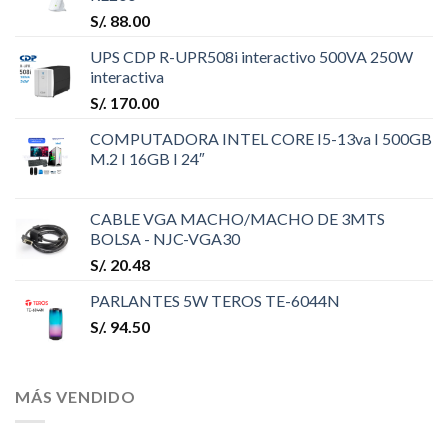
S/.
88.00
UPS CDP R-UPR508i interactivo 500VA 250W
interactiva
S/.
170.00
COMPUTADORA INTEL CORE I5-13va I 500GB
M.2 I 16GB I 24″
CABLE VGA MACHO/MACHO DE 3MTS
BOLSA - NJC-VGA30
S/.
20.48
PARLANTES 5W TEROS TE-6044N
S/.
94.50
MÁS VENDIDO