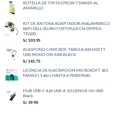
BOTELLA DE TINTA EPSON T504420-AL
AMARILLO
KIT DE ANTENA ADAPTADOR INALAMBRICO
WIFI DELL 0GJRH7 OPTIPLEX CN-097PD5-
TEQ00
S/.
103.95
AUDIFONO C/MICROF. TARGUS AEH101TT
USB MONO ON-EAR BLACK
S/.
141.75
LICENCIA DE SUSCRIPCION MICROSOFT 365
FAMILY ( 1 año ) HASTA 6 PERSONAS
HUB USB-C 4 pt USB-A 3.0 GENIUS UH-400
Black
S/.
39.90