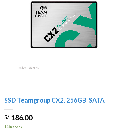
lista de
deseos
SSD Teamgroup CX2, 256GB, SATA
186.00
S/.
14 in stock