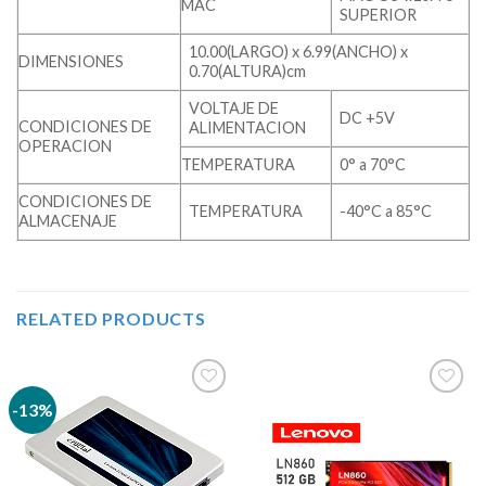
MAC
SUPERIOR
10.00(LARGO) x 6.99(ANCHO) x
DIMENSIONES
0.70(ALTURA)cm
VOLTAJE DE
DC +5V
CONDICIONES DE
ALIMENTACION
OPERACION
TEMPERATURA
0° a 70°C
CONDICIONES DE
TEMPERATURA
-40°C a 85°C
ALMACENAJE
RELATED PRODUCTS
-13%
Añadir
Añadir
a la
a la
lista de
lista de