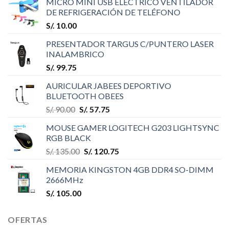
MICRO MINI USB ELÉCTRICO VENTILADOR
DE REFRIGERACIÓN DE TELÉFONO
S/.
10.00
PRESENTADOR TARGUS C/PUNTERO LASER
INALAMBRICO
S/.
99.75
AURICULAR JABEES DEPORTIVO
BLUETOOTH OBEES
S/.
90.00
S/.
57.75
MOUSE GAMER LOGITECH G203 LIGHTSYNC
RGB BLACK
S/.
135.00
S/.
120.75
MEMORIA KINGSTON 4GB DDR4 SO-DIMM
2666MHz
S/.
105.00
OFERTAS