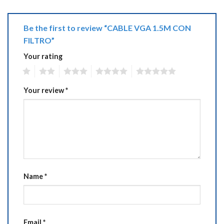
Be the first to review “CABLE VGA 1.5M CON
FILTRO”
Your rating
1
2
3
4
5
Your review
*
Name
*
Email
*