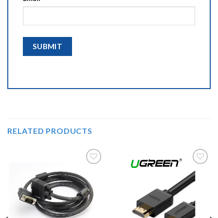
RELATED PRODUCTS
Añadir
Añadir
a la
a la
lista de
lista de
deseos
deseos