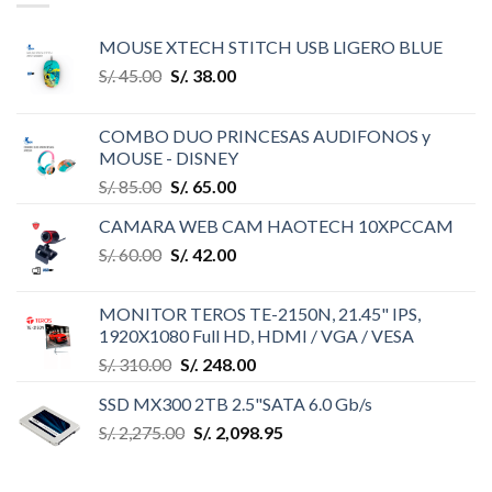
MOUSE XTECH STITCH USB LIGERO BLUE
S/.
45.00
S/.
38.00
COMBO DUO PRINCESAS AUDIFONOS y
MOUSE - DISNEY
S/.
85.00
S/.
65.00
CAMARA WEB CAM HAOTECH 10XPCCAM
S/.
60.00
S/.
42.00
MONITOR TEROS TE-2150N, 21.45" IPS,
1920X1080 Full HD, HDMI / VGA / VESA
S/.
310.00
S/.
248.00
SSD MX300 2TB 2.5"SATA 6.0 Gb/s
S/.
2,275.00
S/.
2,098.95