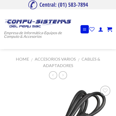
Skip
to
content
Empresa de Informática-Equipos de
Computo & Accesorios
HOME
ACCESORIOS VARIOS
CABLES &
/
/
ADAPTADORES
Añadir
a la