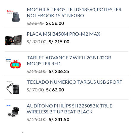
MOCHILA TEROS TE-IDS18560, POLIESTER,
NOTEBOOK 15.6" NEGRO
S/.
68.25
S/.
56.00
PLACA MSI B450M PRO-M2 MAX
S/.
330.00
S/.
315.00
TABLET ADVANCE 7 WIFI I 2GB I 32GB
MONSTER RED
S/.
250.00
S/.
236.25
TECLADO NUMERICO TARGUS USB 2PORT
S/.
70.00
S/.
63.00
AUDÍFONO PHILIPS SHB2505BK TRUE
WIRELESS BT UP BEAT BLACK
S/.
290.00
S/.
241.50