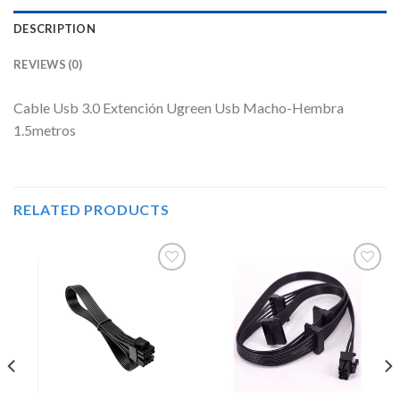
DESCRIPTION
REVIEWS (0)
Cable Usb 3.0 Extención Ugreen Usb Macho-Hembra
1.5metros
RELATED PRODUCTS
Añadir
Añadir
a la
a la
lista de
lista de
deseos
deseos