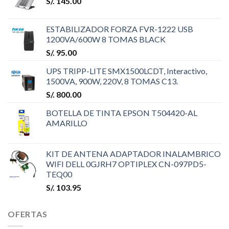
S/.
145.00
ESTABILIZADOR FORZA FVR-1222 USB
1200VA/600W 8 TOMAS BLACK
S/.
95.00
UPS TRIPP-LITE SMX1500LCDT, Interactivo,
1500VA, 900W, 220V, 8 TOMAS C13.
S/.
800.00
BOTELLA DE TINTA EPSON T504420-AL
AMARILLO
KIT DE ANTENA ADAPTADOR INALAMBRICO
WIFI DELL 0GJRH7 OPTIPLEX CN-097PD5-
TEQ00
S/.
103.95
OFERTAS