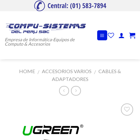
Skip
to
content
Empresa de Informática-Equipos de
Computo & Accesorios
HOME
ACCESORIOS VARIOS
CABLES &
/
/
ADAPTADORES
Añadir
a la