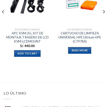
a la
a la
lista de
lista de
deseos
deseos
ACCESORIOS VARIOS
ACCESORIOS VARIOS
APC KVM 2G, KIT DE
CARTUCHO DE LIMPIEZA
MONTAJE TRASERO DE LCD
UNIVERSAL HPE Ultrium HPE
KVM-LCDMOUNT
(C7978A)
S/.
440.00
READ MORE
ADD TO CART
LO ÚLTIMO