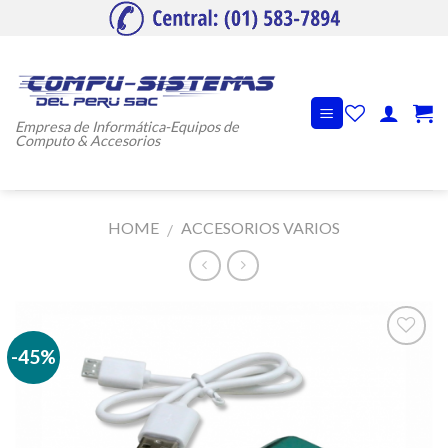
Skip
to
content
Empresa de Informática-Equipos de
Computo & Accesorios
HOME
ACCESORIOS VARIOS
/
-45%
Añadir
a la
lista de