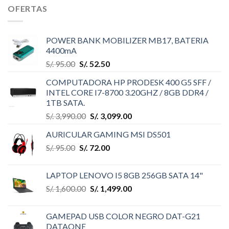
OFERTAS
POWER BANK MOBILIZER MB17, BATERIA
4400mA
S/.
95.00
S/.
52.50
COMPUTADORA HP PRODESK 400 G5 SFF /
INTEL CORE I7-8700 3.20GHZ / 8GB DDR4 /
1TB SATA.
S/.
3,990.00
S/.
3,099.00
AURICULAR GAMING MSI DS501
S/.
95.00
S/.
72.00
LAPTOP LENOVO I5 8GB 256GB SATA 14"
S/.
1,600.00
S/.
1,499.00
GAMEPAD USB COLOR NEGRO DAT-G21
DATAONE