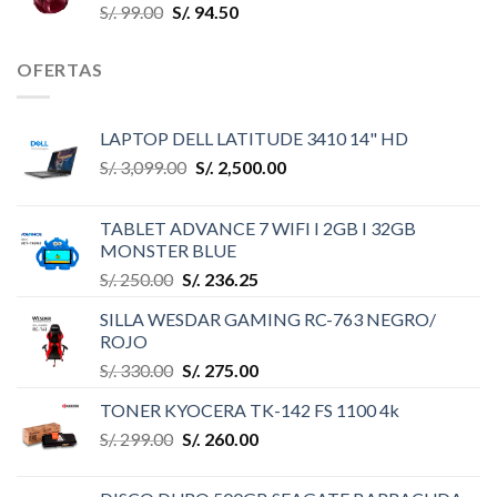
S/.
99.00
S/.
94.50
OFERTAS
LAPTOP DELL LATITUDE 3410 14" HD
S/.
3,099.00
S/.
2,500.00
TABLET ADVANCE 7 WIFI I 2GB I 32GB
MONSTER BLUE
S/.
250.00
S/.
236.25
SILLA WESDAR GAMING RC-763 NEGRO/
ROJO
S/.
330.00
S/.
275.00
TONER KYOCERA TK-142 FS 1100 4k
S/.
299.00
S/.
260.00