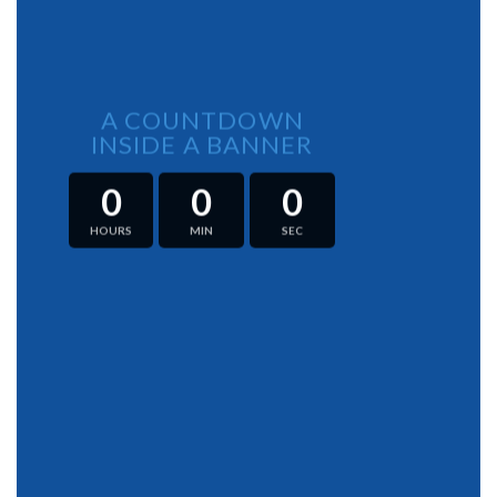
A COUNTDOWN
INSIDE A BANNER
0
0
0
HOURS
MIN
SEC