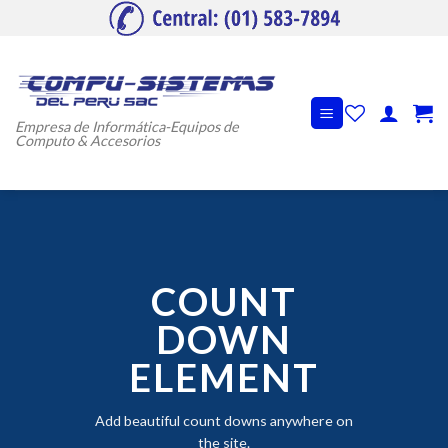
Skip
to
content
Empresa de Informática-Equipos de
Computo & Accesorios
COUNT
DOWN
ELEMENT
Add beautiful count downs anywhere on
the site.