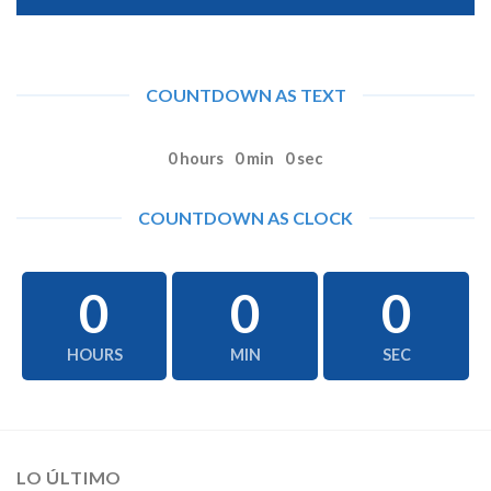
COUNTDOWN AS TEXT
0
hours
0
min
0
sec
COUNTDOWN AS CLOCK
0
0
0
HOURS
MIN
SEC
LO ÚLTIMO