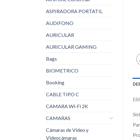
ASPIRADORA PORTATIL
AUDIFONO
AURICULAR
AURICULAR GAMING
Bags
BIOMETRICO
Booking
DE
CABLE TIPO C
ES
CAMARA Wi-Fi 2K
Sis
CAMARAS
Pan
Cámaras de Video y
Pro
Videocámaras