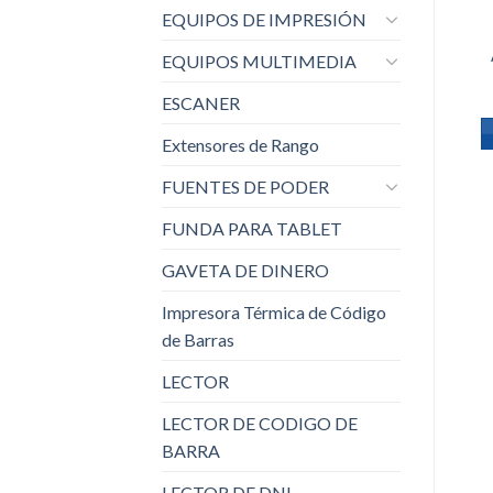
deseos
deseos
deseos
EQUIPOS DE IMPRESIÓN
TABLET
TABLET
TABLET
ET LENOVO
PARLANTE /
TABLET
EQUIPOS MULTIMEDIA
M10 HD 2da
AUDIFONO
ADVANCE 7 WIFI
n (10.1″,
TEROS TE-6033N
I 2GB I 32GB
ESCANER
ndroid)
MONSTER BLUE
S/.
73.50
.
730.00
S/.
250.00
Extensores de Rango
.
670.00
S/.
236.25
ADD TO CART
FUENTES DE PODER
 TO CART
ADD TO CART
FUNDA PARA TABLET
GAVETA DE DINERO
Impresora Térmica de Código
de Barras
LECTOR
LECTOR DE CODIGO DE
BARRA
LECTOR DE DNI