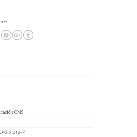
blet
ficación GMS
RE 2.0 GHZ