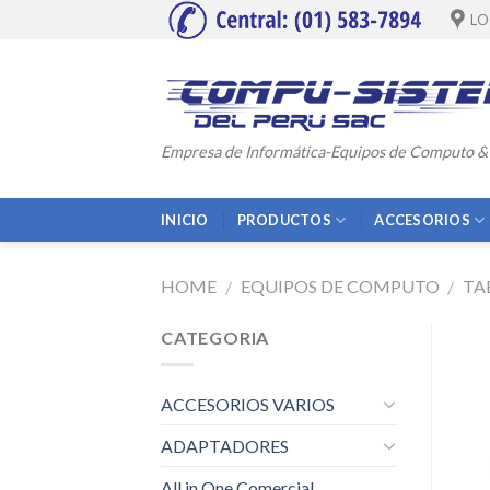
Skip
LO
to
content
Empresa de Informática-Equipos de Computo &
INICIO
PRODUCTOS
ACCESORIOS
HOME
EQUIPOS DE COMPUTO
TA
/
/
CATEGORIA
ACCESORIOS VARIOS
ADAPTADORES
All in One Comercial