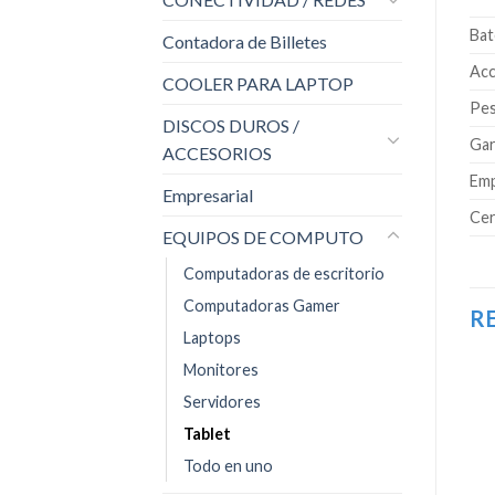
Bat
Contadora de Billetes
Acc
COOLER PARA LAPTOP
Pe
DISCOS DUROS /
Gar
ACCESORIOS
Emp
Empresarial
Cer
EQUIPOS DE COMPUTO
Computadoras de escritorio
Computadoras Gamer
R
Laptops
Monitores
Servidores
-6%
Tablet
Añadir
Añadir
Añadir
Todo en uno
a la
a la
a la
lista de
lista de
lista de