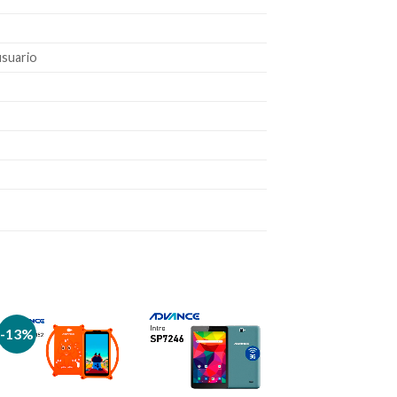
usuario
-13%
Añadir
Añadir
a la
a la
lista de
lista de