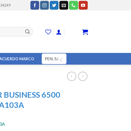
234249
CART
PEN, S/.
ACUERDO MARCO
R BUSINESS 6500
A103A
3A