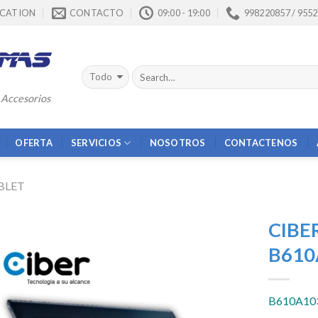
CATION
CONTACTO
09:00 - 19:00
998220857 / 955
 Accesorios
OFERTA
SERVICIOS
NOSOTROS
CONTACTENOS
BLET
CIBE
B610
Añadir
a la
B610A10
lista de