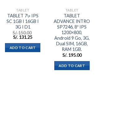
deseos
deseos
TABLET
TABLET
TABLET 7\» IPS
TABLET
SC 1GB I 16GB I
ADVANCE INTRO
3G I D1
SP7246, 8″ IPS
1200×800,
S/.
150.00
S/.
131.25
Android 9 Go, 3G,
Dual SIM, 16GB,
ADD TO CART
RAM 1GB.
S/.
195.00
ADD TO CART