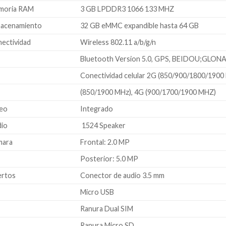
moria RAM
3 GB LPDDR3 1066 133 MHZ
acenamiento
32 GB eMMC expandible hasta 64 GB
ectividad
Wireless 802.11 a/b/g/n
Bluetooth Version 5.0, GPS, BEIDOU;GLONA
Conectividad celular 2G (850/900/1800/1900
(850/1900 MHz), 4G (900/1700/1900 MHZ)
eo
Integrado
io
1524 Speaker
mara
Frontal: 2.0 MP
Posterior: 5.0 MP
rtos
Conector de audio 3.5 mm
Micro USB
Ranura Dual SIM
Ranura Micro SD