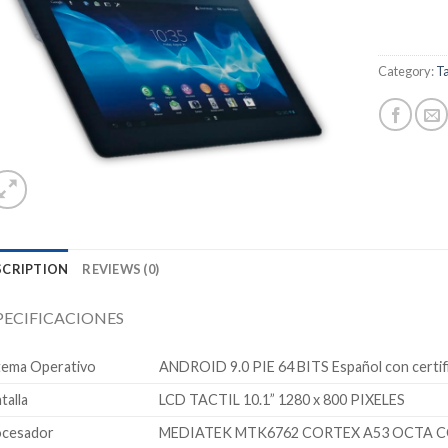
deseos
Category:
Ta
SCRIPTION
REVIEWS (0)
PECIFICACIONES
tema Operativo
ANDROID 9.0 PIE 64 BITS Español con certi
talla
LCD TACTIL 10.1” 1280 x 800 PIXELES
cesador
MEDIATEK MTK6762 CORTEX A53 OCTA CO