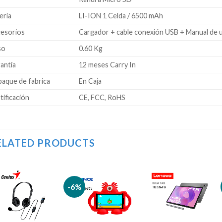
ería
LI-ION 1 Celda / 6500 mAh
esorios
Cargador + cable conexión USB + Manual de 
so
0.60 Kg
antía
12 meses Carry In
aque de fabrica
En Caja
tificación
CE, FCC, RoHS
ELATED PRODUCTS
-6%
Añadir
Añadir
Añadir
a la
a la
a la
lista de
lista de
lista de