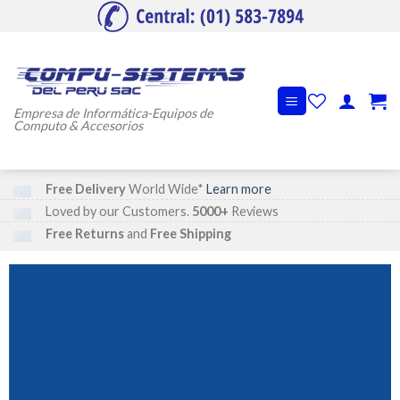
Skip
to
content
Empresa de Informática-Equipos de
Computo & Accesorios
Free Delivery
World Wide*
Learn more
Loved by our Customers.
5000+
Reviews
Free Returns
and
Free Shipping