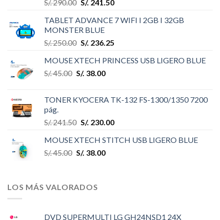
S/.
290.00
S/.
241.50
TABLET ADVANCE 7 WIFI I 2GB I 32GB
MONSTER BLUE
S/.
250.00
S/.
236.25
MOUSE XTECH PRINCESS USB LIGERO BLUE
S/.
45.00
S/.
38.00
TONER KYOCERA TK-132 FS-1300/1350 7200
pág.
S/.
241.50
S/.
230.00
MOUSE XTECH STITCH USB LIGERO BLUE
S/.
45.00
S/.
38.00
LOS MÁS VALORADOS
DVD SUPERMULTI LG GH24NSD1 24X