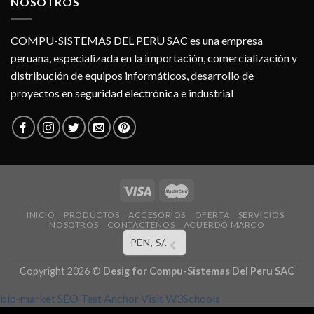
NOSOTROS
COMPU-SISTEMAS DEL PERU SAC es una empresa
peruana, especializada en la importación, comercialización y
distribución de equipos informáticos, desarrollo de
proyectos en seguridad electrónica e industrial
INICIO
PRODUCTOS
ACCESORIOS
OFERTA
SERVICIOS
NOSOTROS
CONTACTENOS
ACUERDO MARCO
PEN, S/.
Copyright 2026 ©
Desig for
Compu-Sistemas Del Peru SAC
blp-market
SEO Test Anchor
Visit W3Schools