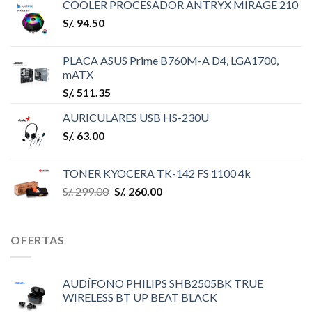
COOLER PROCESADOR ANTRYX MIRAGE 210
S/.
94.50
PLACA ASUS Prime B760M-A D4, LGA1700,
mATX
S/.
511.35
AURICULARES USB HS-230U
S/.
63.00
TONER KYOCERA TK-142 FS 1100 4k
S/.
299.00
S/.
260.00
OFERTAS
AUDÍFONO PHILIPS SHB2505BK TRUE
WIRELESS BT UP BEAT BLACK