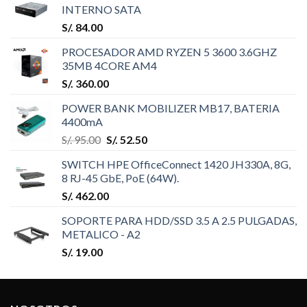
INTERNO SATA
S/.
84.00
PROCESADOR AMD RYZEN 5 3600 3.6GHZ
35MB 4CORE AM4
S/.
360.00
POWER BANK MOBILIZER MB17, BATERIA
4400mA
S/.
95.00
S/.
52.50
SWITCH HPE OfficeConnect 1420 JH330A, 8G,
8 RJ-45 GbE, PoE (64W).
S/.
462.00
SOPORTE PARA HDD/SSD 3.5 A 2.5 PULGADAS,
METALICO - A2
S/.
19.00