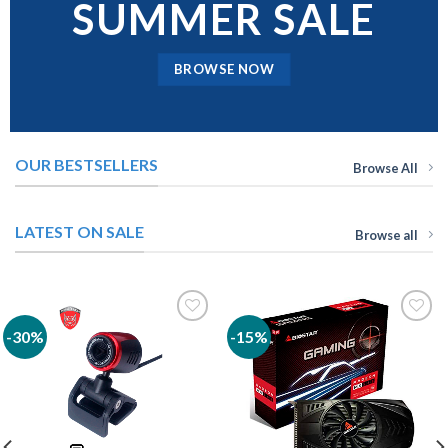
SUMMER SALE
BROWSE NOW
OUR BESTSELLERS
Browse All
LATEST ON SALE
Browse all
-30%
-15%
Añadir
Añadir
a la
a la
lista de
lista de
deseos
deseos