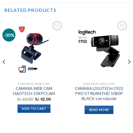
RELATED PRODUCTS
-30%
Añadir
Añadir
a la
a la
lista de
lista de
deseos
deseos
CAMARAS WEB CAM
CAMARAS WEB CAM
CAMARA WEB CAM
CAMARA LOGITECH C922
HAOTECH 10XPCCAM
PRO STREAM FHD 1080P
BLACK con tripode
S/.
60.00
S/.
42.00
ADD TO CART
READ MORE