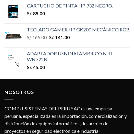
CARTUCHO DE TINTA HP 932 NEGRO.
S/.
89.00
TECLADO GAMER HP GK200 MECÁNICO RGB
S/.
165.00
S/.
141.00
ADAPTADOR USB INALAMBRICO N TL-
WN722N
S/.
45.00
NOSOTROS
COMPU-SISTEMAS DEL PERU SAC es una empresa
peruana, especializada en la importación, comercialización y
distribución de equipos informáticos, desarrollo de
proyectos en seguridad electrónica e industrial