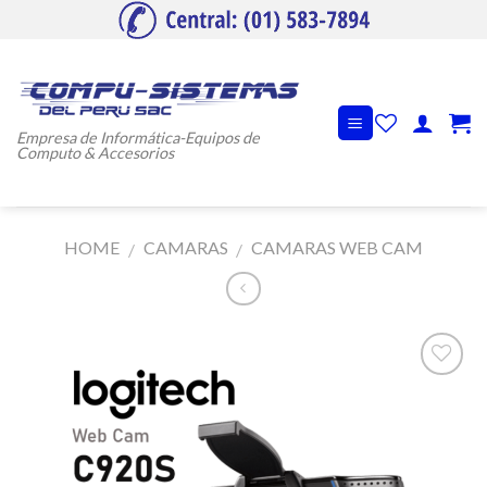
Skip
to
content
Empresa de Informática-Equipos de
Computo & Accesorios
HOME
CAMARAS
CAMARAS WEB CAM
/
/
Añadir
a la
lista de