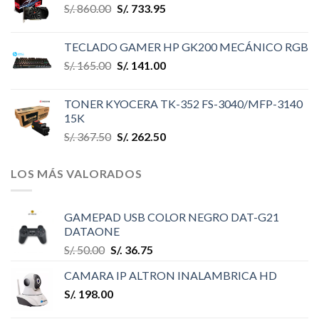
S/.
860.00
S/.
733.95
TECLADO GAMER HP GK200 MECÁNICO RGB
S/.
165.00
S/.
141.00
TONER KYOCERA TK-352 FS-3040/MFP-3140
15K
S/.
367.50
S/.
262.50
LOS MÁS VALORADOS
GAMEPAD USB COLOR NEGRO DAT-G21
DATAONE
S/.
50.00
S/.
36.75
CAMARA IP ALTRON INALAMBRICA HD
S/.
198.00