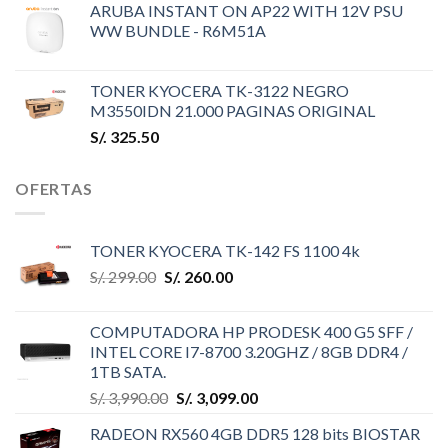
ARUBA INSTANT ON AP22 WITH 12V PSU
WW BUNDLE - R6M51A
TONER KYOCERA TK-3122 NEGRO
M3550IDN 21.000 PAGINAS ORIGINAL
S/.
325.50
OFERTAS
TONER KYOCERA TK-142 FS 1100 4k
S/.
299.00
S/.
260.00
COMPUTADORA HP PRODESK 400 G5 SFF /
INTEL CORE I7-8700 3.20GHZ / 8GB DDR4 /
1TB SATA.
S/.
3,990.00
S/.
3,099.00
RADEON RX560 4GB DDR5 128 bits BIOSTAR