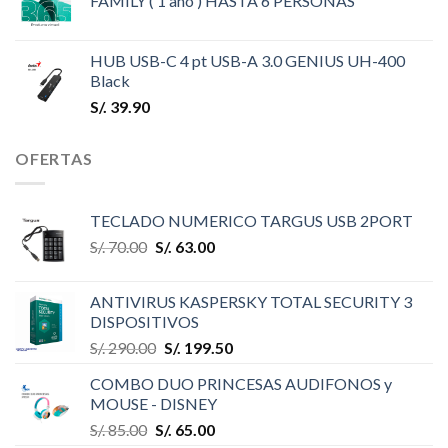
FAMILY ( 1 año ) HASTA 6 PERSONAS
HUB USB-C 4 pt USB-A 3.0 GENIUS UH-400
Black
S/.
39.90
OFERTAS
TECLADO NUMERICO TARGUS USB 2PORT
S/.
70.00
S/.
63.00
ANTIVIRUS KASPERSKY TOTAL SECURITY 3
DISPOSITIVOS
S/.
290.00
S/.
199.50
COMBO DUO PRINCESAS AUDIFONOS y
MOUSE - DISNEY
S/.
85.00
S/.
65.00