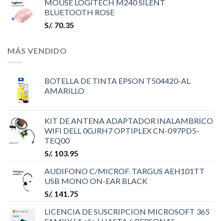
MOUSE LOGITECH M240 SILENT
BLUETOOTH ROSE
S/.
70.35
MÁS VENDIDO
BOTELLA DE TINTA EPSON T504420-AL
AMARILLO
KIT DE ANTENA ADAPTADOR INALAMBRICO
WIFI DELL 0GJRH7 OPTIPLEX CN-097PD5-
TEQ00
S/.
103.95
AUDIFONO C/MICROF. TARGUS AEH101TT
USB MONO ON-EAR BLACK
S/.
141.75
LICENCIA DE SUSCRIPCION MICROSOFT 365