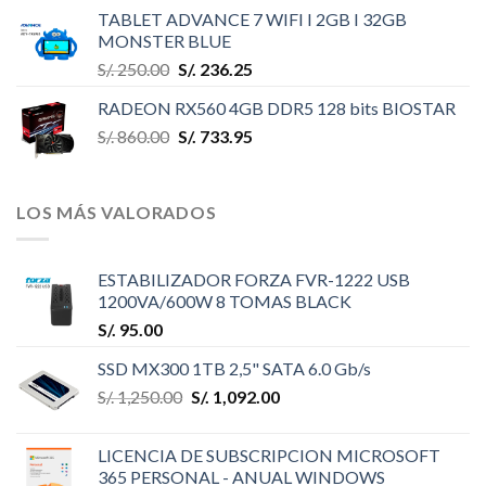
TABLET ADVANCE 7 WIFI I 2GB I 32GB
MONSTER BLUE
S/.
250.00
S/.
236.25
RADEON RX560 4GB DDR5 128 bits BIOSTAR
S/.
860.00
S/.
733.95
LOS MÁS VALORADOS
ESTABILIZADOR FORZA FVR-1222 USB
1200VA/600W 8 TOMAS BLACK
S/.
95.00
SSD MX300 1TB 2,5" SATA 6.0 Gb/s
S/.
1,250.00
S/.
1,092.00
LICENCIA DE SUBSCRIPCION MICROSOFT
365 PERSONAL - ANUAL WINDOWS