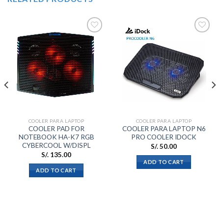
Añadir
Añadir
a la
a la
lista de
lista de
deseos
deseos
COOLER PARA LAPTOP
COOLER PARA LAPTOP
COOLER PAD FOR
COOLER PARA LAPTOP N6
NOTEBOOK HA-K7 RGB
PRO COOLER IDOCK
CYBERCOOL W/DISPL
S/.
50.00
S/.
135.00
ADD TO CART
ADD TO CART