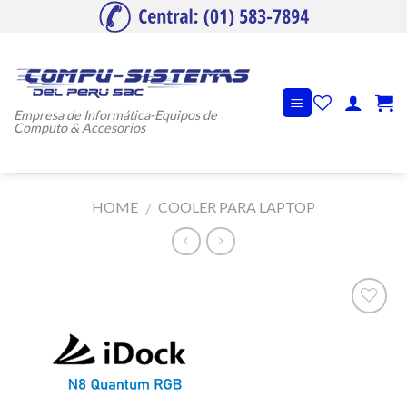
Skip
to
content
Empresa de Informática-Equipos de
Computo & Accesorios
HOME
COOLER PARA LAPTOP
/
Añadir
a la
lista de