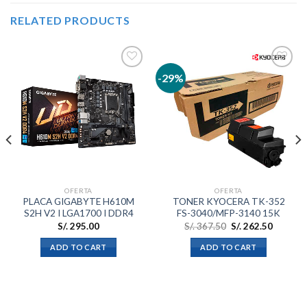
RELATED PRODUCTS
-29%
Añadir
Añadir
a la
a la
lista de
lista de
deseos
deseos
OFERTA
OFERTA
PLACA GIGABYTE H610M
TONER KYOCERA TK-352
S2H V2 I LGA1700 I DDR4
FS-3040/MFP-3140 15K
S/.
295.00
S/.
367.50
S/.
262.50
ADD TO CART
ADD TO CART