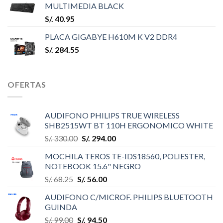
MULTIMEDIA BLACK
S/.
40.95
PLACA GIGABYE H610M K V2 DDR4
S/.
284.55
OFERTAS
AUDIFONO PHILIPS TRUE WIRELESS
SHB2515WT BT 110H ERGONOMICO WHITE
S/.
330.00
S/.
294.00
MOCHILA TEROS TE-IDS18560, POLIESTER,
NOTEBOOK 15.6" NEGRO
S/.
68.25
S/.
56.00
AUDIFONO C/MICROF. PHILIPS BLUETOOTH
GUINDA
S/.
99.00
S/.
94.50