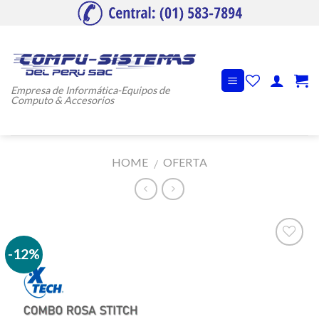
Skip
to
content
Empresa de Informática-Equipos de
Computo & Accesorios
HOME
OFERTA
/
-12%
Añadir
a la
lista de