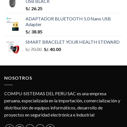
USB BLACK
S/.
26.25
ADAPTADOR BLUETOOTH 5.0 Nano USB
Adapter
S/.
38.85
SMART BRACELET YOUR HEALTH STEWARD
S/.
70.00
S/.
40.00
NOSOTROS
COMPU-SISTEMAS DEL PERU SAC es una empresa
peruana, especializada en la importación, comercialización y
distribución de equipos informáticos, desarrollo de
proyectos en seguridad electrónica e industrial