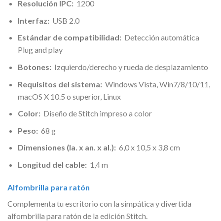
Resolución IPC:
1200
Interfaz:
USB 2.0
Estándar de compatibilidad:
Detección automática
Plug and play
Botones:
Izquierdo/derecho y rueda de desplazamiento
Requisitos del sistema:
Windows Vista, Win7/8/10/11,
macOS X 10.5 o superior, Linux
Color:
Diseño de Stitch impreso a color
Peso:
68 g
Dimensiones (la. x an. x al.):
6,0 x 10,5 x 3,8 cm
Longitud del cable:
1,4 m
Alfombrilla para ratón
Complementa tu escritorio con la simpática y divertida
alfombrilla para ratón de la edición Stitch.