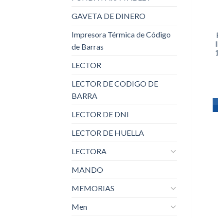
a la
lista de
GAVETA DE DINERO
deseos
OFERTA
Impresora Térmica de Código
PROCESADOR
INTEL CORE I3-
de Barras
9100F 3.60 GHZ
LGA1151 OEM
LECTOR
S/.
380.00
LECTOR DE CODIGO DE
ADD TO CART
BARRA
LECTOR DE DNI
LECTOR DE HUELLA
LECTORA
MANDO
MEMORIAS
Men