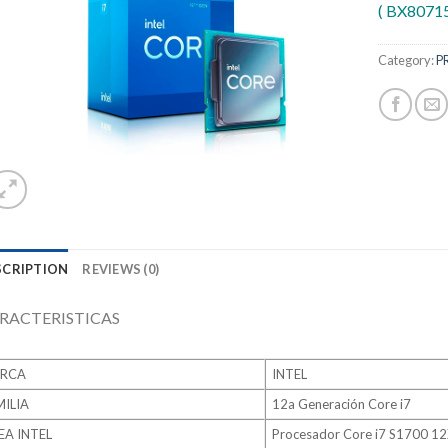
deseos
( BX8071
Category:
P
SCRIPTION
REVIEWS (0)
RACTERISTICAS
RCA
INTEL
ILIA
12a Generación Core i7
EA INTEL
Procesador Core i7 S1700 1