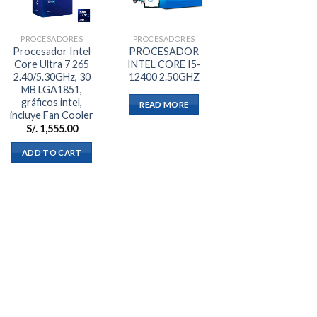
a la
a la
lista de
lista de
deseos
deseos
PROCESADORES
PROCESADORES
Procesador Intel
PROCESADOR
Core Ultra 7 265
INTEL CORE I5-
2.40/5.30GHz, 30
12400 2.50GHZ
MB LGA1851,
gráficos intel,
READ MORE
incluye Fan Cooler
S/.
1,555.00
ADD TO CART