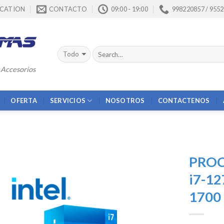
CATION
CONTACTO
09:00 - 19:00
998220857 / 955
 Accesorios
OFERTA
SERVICIOS
NOSOTROS
CONTACTENOS
PROC
i7-12
1700
Añadir
a la
lista de