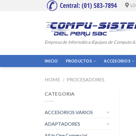
Skip
LO
to
content
Empresa de Informática-Equipos de Computo &
INICIO
PRODUCTOS
ACCESORIOS
HOME
PROCESADORES
/
CATEGORIA
ACCESORIOS VARIOS
ADAPTADORES
All in One Comercial