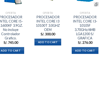
a la
a la
a la
lista de
lista de
lista de
deseos
deseos
deseos
OFERTA
OFERTA
OFERTA
PROCESADOR
PROCESADOR
PROCESADOR
INTEL CORE I5-
INTEL CORE I3
INTEL CORE I3-
11600KF 3.9GZ.
10100T 3.0GHZ
10105F
No incluye
OEM
3.70GHz/6MB
Controlador
LGA1200 S/
S/.
300.00
Grafico.
GRAFICA
ADD TO CART
S/.
745.00
S/.
276.00
ADD TO CART
ADD TO CART