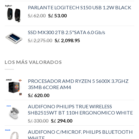
PARLANTE LOGITECH S150 USB 1.2W BLACK
S/.
62.00
S/.
53.00
SSD MX300 2TB 2.5"SATA 6.0 Gb/s
S/.
2,275.00
S/.
2,098.95
LOS MÁS VALORADOS
PROCESADOR AMD RYZEN 5 5600X 3.7GHZ
35MB 6CORE AM4
S/.
620.00
AUDIFONO PHILIPS TRUE WIRELESS
SHB2515WT BT 110H ERGONOMICO WHITE
S/.
330.00
S/.
294.00
AUDIFONO C/MICROF. PHILIPS BLUETOOTH
WHITE