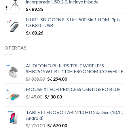
incorporado USB 2.0. Incluye trípode
S/.
89.25
HUB USB-C GENIUS UH-500 5in 1 HDMi 3pts
USB3.0 - USB
S/.
68.26
OFERTAS
AUDIFONO PHILIPS TRUE WIRELESS
SHB2515WT BT 110H ERGONOMICO WHITE
S/.
330.00
S/.
294.00
MOUSE XTECH PRINCESS USB LIGERO BLUE
S/.
45.00
S/.
38.00
TABLET LENOVO TAB M10 HD 2da Gen (10.1",
Android)
S/.
730.00
S/.
670.00