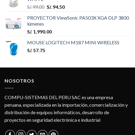
S/.
99.00
S/.
94.50
PROYECTOR ViewSonic PA503X XGA DLP 3800
lúmenes
S/.
1,990.00
MOUSE LOGITECH M187 MINI WIRELESS
S/.
57.75
NOSOTROS
COMPU-SISTEMAS DEL PERU SAC es una empresa
peruana, especializada en la importación, comercialización y
distribución de equipos informáticos, desarrollo de
proyectos en seguridad electrónica e industrial