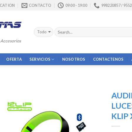
CATION
CONTACTO
09:00 - 19:00
998220857 / 955
 Accesorios
OFERTA
SERVICIOS
NOSOTROS
CONTACTENOS
AUDI
LUCE
KLIP
Añadir
a la
lista de