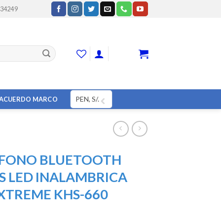
234249
CART
PEN, S/.
ACUERDO MARCO
FONO BLUETOOTH
S LED INALAMBRICA
 XTREME KHS-660