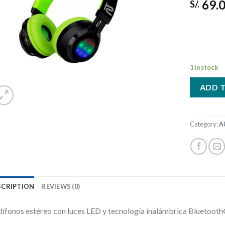
69.
deseos
S/.
1 in stock
ADD 
Category:
A
SCRIPTION
REVIEWS (0)
ífonos estéreo con luces LED y tecnología inalámbrica Bluetoot