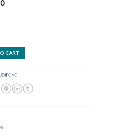
00
TO CART
UDIFONO
h®