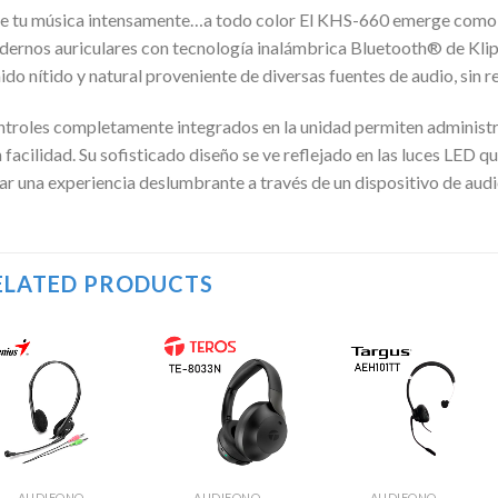
e tu música intensamente…a todo color El KHS-660 emerge como o
ernos auriculares con tecnología inalámbrica Bluetooth® de Klip X
ido nítido y natural proveniente de diversas fuentes de audio, sin re
troles completamente integrados en la unidad permiten administra
 facilidad. Su sofisticado diseño se ve reflejado en las luces LED qu
ar una experiencia deslumbrante a través de un dispositivo de a
ELATED PRODUCTS
Añadir
Añadir
Añadir
a la
a la
a la
lista de
lista de
lista de
deseos
deseos
deseos
AUDIFONO
AUDIFONO
AUDIFONO