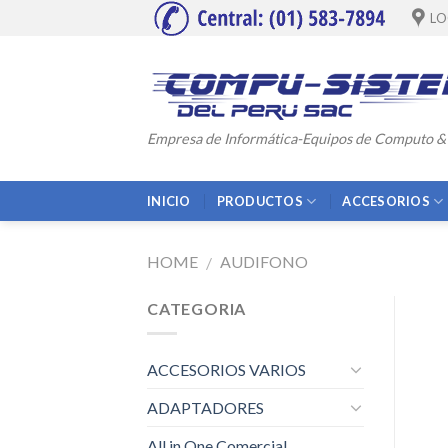
Skip
LO
to
content
Empresa de Informática-Equipos de Computo &
INICIO
PRODUCTOS
ACCESORIOS
HOME
AUDIFONO
/
CATEGORIA
ACCESORIOS VARIOS
ADAPTADORES
All in One Comercial