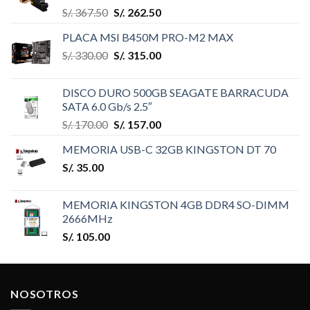
S/.
367.50
S/.
262.50
PLACA MSI B450M PRO-M2 MAX
S/.
330.00
S/.
315.00
DISCO DURO 500GB SEAGATE BARRACUDA
SATA 6.0 Gb/s 2.5″
S/.
170.00
S/.
157.00
MEMORIA USB-C 32GB KINGSTON DT 70
S/.
35.00
MEMORIA KINGSTON 4GB DDR4 SO-DIMM
2666MHz
S/.
105.00
NOSOTROS