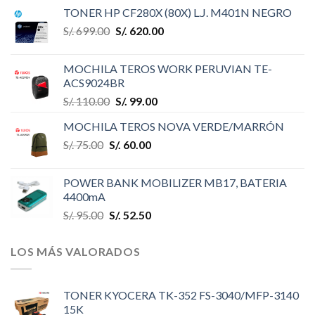
TONER HP CF280X (80X) L.J. M401N NEGRO
S/.
699.00
S/.
620.00
MOCHILA TEROS WORK PERUVIAN TE-
ACS9024BR
S/.
110.00
S/.
99.00
MOCHILA TEROS NOVA VERDE/MARRÓN
S/.
75.00
S/.
60.00
POWER BANK MOBILIZER MB17, BATERIA
4400mA
S/.
95.00
S/.
52.50
LOS MÁS VALORADOS
TONER KYOCERA TK-352 FS-3040/MFP-3140
15K