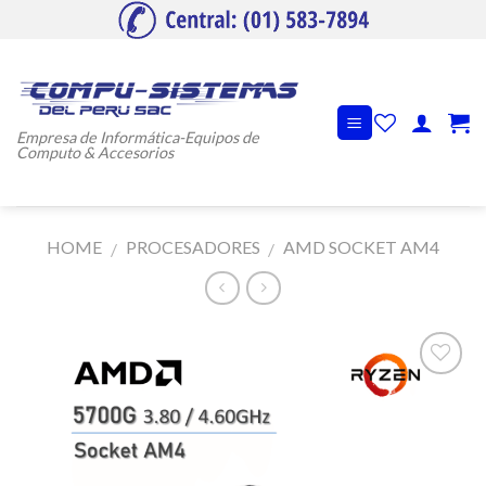
Skip
to
content
Empresa de Informática-Equipos de
Computo & Accesorios
HOME
PROCESADORES
AMD SOCKET AM4
/
/
Añadir
a la
lista de