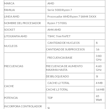
MARCA
AMD
FAMILIA
Serie 5000 Ryzen 7
LINEA AMD
Procesador AMD Ryzen 7 SAM4 5XXX
NOMBRE DEL PROCESADOR
Ryzen 7 5700G
SOCKET
AM4 AMD
LITOGRAFIA AMD
TSMC 7nm FinFET
CANTIDAD DE NUCLEOS
8
NUCLEOS
CANTIDAD DE SUBPROCESOS
16
3.80
FRECUENCIA BASE
GHz
FRECUENCIAS
FRECUENCIA DE AUMENTO
4.60
MAXIMA HASTA
GHz
DESBLOQUEADO
SI
CACHE L2 TOTAL
4 MB
CACHE
CACHE L3 TOTAL
16 MB
65
POTENCIA
TDP
Watt
INCORPORA CONTROLADOR
SI