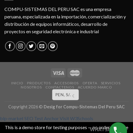
COMPU-SISTEMAS DEL PERU SAC es una empresa
peruana, especializada en la importación, comercialización y
distribución de equipos informáticos, desarrollo de
proyectos en seguridad electrónica e industrial
INICIO
PRODUCTOS
ACCESORIOS
OFERTA
SERVICIOS
NOSOTROS
CONTACTENOS
ACUERDO MARCO
PEN, S/.
Copyright 2026 ©
Desig for
Compu-Sistemas Del Peru SAC
blp-market
SEO Test Anchor
Visit W3Schools
This is a demo store for testing purposes — no orders shall be
WHATSAPP