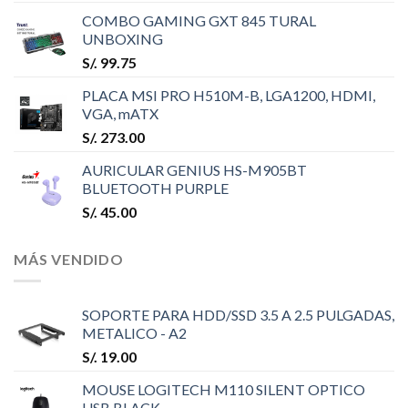
COMBO GAMING GXT 845 TURAL
UNBOXING
S/.
99.75
PLACA MSI PRO H510M-B, LGA1200, HDMI,
VGA, mATX
S/.
273.00
AURICULAR GENIUS HS-M905BT
BLUETOOTH PURPLE
S/.
45.00
MÁS VENDIDO
SOPORTE PARA HDD/SSD 3.5 A 2.5 PULGADAS,
METALICO - A2
S/.
19.00
MOUSE LOGITECH M110 SILENT OPTICO
USB BLACK