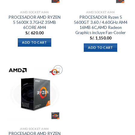
AMD SOCKET AM4
AMD SOCKET AM4
PROCESADOR AMD RYZEN
PROCESADOR Ryzen 5
5 5600X 3.7GHZ 35MB
5600GT 3.60 / 4.60GHz AM4
6CORE AM4
16MB 6C,AMD Radeon
Graphics incluye Fan-Cooler
S/.
620.00
S/.
1,150.00
ADD TO CART
ADD TO CART
Añadir
a la
lista de
deseos
AMD SOCKET AM4
PROCESADOR AMD RYZEN