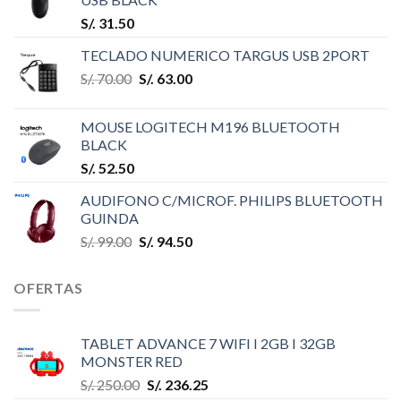
S/.
31.50
TECLADO NUMERICO TARGUS USB 2PORT
S/.
70.00
S/.
63.00
MOUSE LOGITECH M196 BLUETOOTH
BLACK
S/.
52.50
AUDIFONO C/MICROF. PHILIPS BLUETOOTH
GUINDA
S/.
99.00
S/.
94.50
OFERTAS
TABLET ADVANCE 7 WIFI I 2GB I 32GB
MONSTER RED
S/.
250.00
S/.
236.25