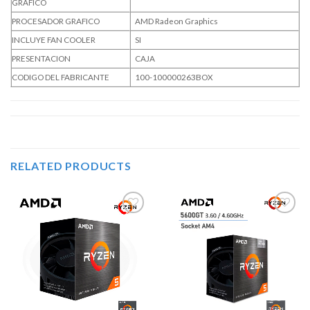
GRAFICO
PROCESADOR GRAFICO
AMD Radeon Graphics
INCLUYE FAN COOLER
SI
PRESENTACION
CAJA
CODIGO DEL FABRICANTE
100-100000263BOX
RELATED PRODUCTS
Añadir
Añadir
a la
a la
lista de
lista de
deseos
deseos