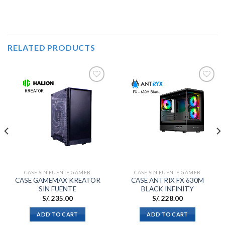
RELATED PRODUCTS
Añadir
Añadir
a la
a la
lista de
lista de
deseos
deseos
CASE SIN FUENTE GAMER
CASE SIN FUENTE GAMER
CASE GAMEMAX KREATOR
CASE ANTRIX FX 630M
SIN FUENTE
BLACK INFINITY
S/.
235.00
S/.
228.00
ADD TO CART
ADD TO CART