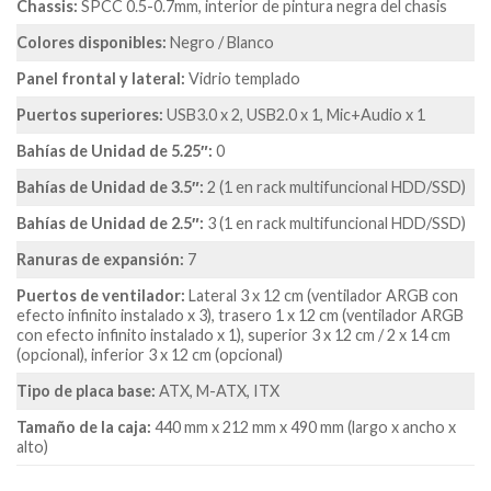
Chassis:
SPCC 0.5-0.7mm, interior de pintura negra del chasis
Colores disponibles:
Negro / Blanco
Panel frontal y lateral:
Vidrio templado
Puertos superiores:
USB3.0 x 2, USB2.0 x 1, Mic+Audio x 1
Bahías de Unidad de 5.25″:
0
Bahías de Unidad de 3.5″:
2 (1 en rack multifuncional HDD/SSD)
Bahías de Unidad de
2.5″:
3 (1 en rack multifuncional HDD/SSD)
Ranuras de expansión:
7
Puertos de ventilador:
Lateral 3 x 12 cm (ventilador ARGB con
efecto infinito instalado x 3), trasero 1 x 12 cm (ventilador ARGB
con efecto infinito instalado x 1), superior 3 x 12 cm / 2 x 14 cm
(opcional), inferior 3 x 12 cm (opcional)
Tipo de placa base:
ATX, M-ATX, ITX
Tamaño de la caja:
440 mm x 212 mm x 490 mm (largo x ancho x
alto)