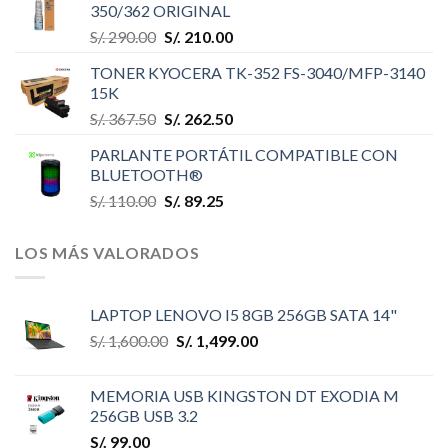
350/362 ORIGINAL
S/.
290.00
S/.
210.00
TONER KYOCERA TK-352 FS-3040/MFP-3140
15K
S/.
367.50
S/.
262.50
PARLANTE PORTÁTIL COMPATIBLE CON
BLUETOOTH®
S/.
110.00
S/.
89.25
LOS MÁS VALORADOS
LAPTOP LENOVO I5 8GB 256GB SATA 14"
S/.
1,600.00
S/.
1,499.00
MEMORIA USB KINGSTON DT EXODIA M
256GB USB 3.2
S/.
99.00