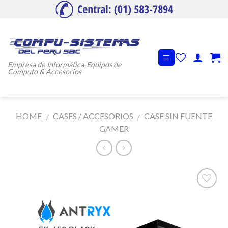
Skip
to
content
Empresa de Informática-Equipos de
Computo & Accesorios
HOME
CASES / ACCESORIOS
CASE SIN FUENTE
/
/
GAMER
Añadir
a la