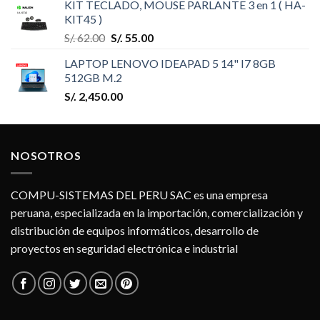
KIT TECLADO, MOUSE PARLANTE 3 en 1 ( HA-
KIT45 )
S/.
62.00
S/.
55.00
LAPTOP LENOVO IDEAPAD 5 14" I7 8GB
512GB M.2
S/.
2,450.00
NOSOTROS
COMPU-SISTEMAS DEL PERU SAC es una empresa
peruana, especializada en la importación, comercialización y
distribución de equipos informáticos, desarrollo de
proyectos en seguridad electrónica e industrial