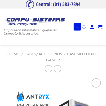
Skip
to
content
Empresa de Informática-Equipos de
Computo & Accesorios
HOME
CASES / ACCESORIOS
CASE SIN FUENTE
/
/
GAMER
Añadir
a la