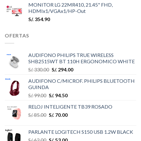
MONITOR LG 22MR410, 21.45" FHD,
HDMIx1/VGAx1/HP-Out
S/.
354.90
OFERTAS
AUDIFONO PHILIPS TRUE WIRELESS
SHB2515WT BT 110H ERGONOMICO WHITE
S/.
330.00
S/.
294.00
AUDIFONO C/MICROF. PHILIPS BLUETOOTH
GUINDA
S/.
99.00
S/.
94.50
RELOJ INTELIGENTE TB39 ROSADO
S/.
85.00
S/.
70.00
PARLANTE LOGITECH S150 USB 1.2W BLACK
S/.
62.00
S/.
53.00